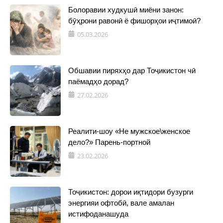
Болоравии худкушӣ миёни занон:
бӯҳрони равонӣ ё фишорҳои иҷтимоӣ?
05.03.2026
Обшавии пиряхҳо дар Тоҷикистон чӣ
паёмадҳо дорад?
27.02.2026
Реалити-шоу «Не мужское\женское
дело?» Парень-портной
23.02.2026
Тоҷикистон: дорои иқтидори бузурги
энергияи офтобӣ, вале амалан
истифоданашуда