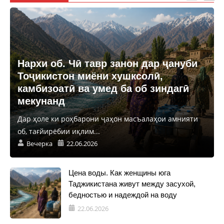
Нархи об. Чӣ тавр занон дар ҷануби
Тоҷикистон миёни хушксолӣ,
камбизоатӣ ва умед ба об зиндагӣ
мекунанд
Дар ҳоле ки роҳбарони ҷаҳон масъалаҳои амнияти
об, тағйирёбии иқлим...
Вечерка
22.06.2026
Цена воды. Как женщины юга
Таджикистана живут между засухой,
бедностью и надеждой на воду
22.06.2026