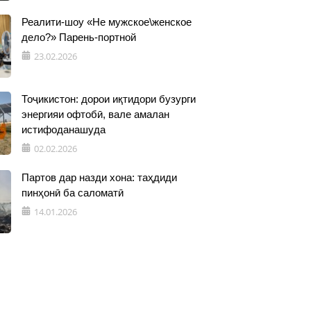
Реалити-шоу «Не мужское\женское
дело?» Парень-портной
23.02.2026
Тоҷикистон: дорои иқтидори бузурги
энергияи офтобӣ, вале амалан
истифоданашуда
02.02.2026
Партов дар назди хона: таҳдиди
пинҳонӣ ба саломатӣ
14.01.2026