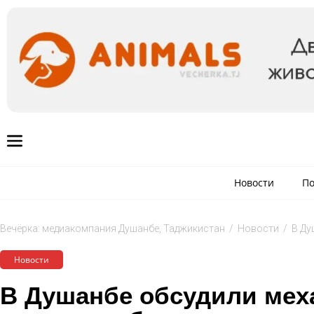
Новости
По
Вечёрка: медиакомпания Душанбе, Таджикистан
/
Новости
/
В Ду
Новости
В Душанбе обсудили мех