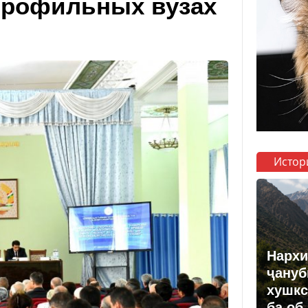
 профильных вузах
Истор
Нархи
ҷануб
хушкс
ба об