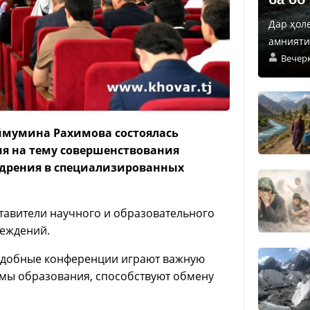
Дар ҳол
амнияти 
Вечер
ймумина Рахимова состоялась
ия на тему совершенствования
едрения в специализированных
тавители научного и образовательного
реждений.
подобные конференции играют важную
емы образования, способствуют обмену