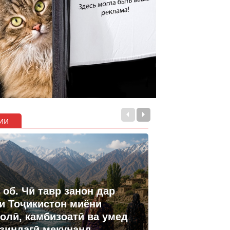
ии
 об. Чӣ тавр занон дар
и Тоҷикистон миёни
олӣ, камбизоатӣ ва умед
 зиндагӣ мекунанд