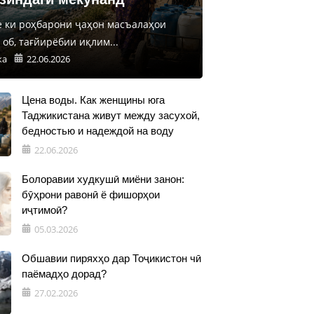
е ки роҳбарони ҷаҳон масъалаҳои
об, тағйирёбии иқлим...
ка
22.06.2026
Цена воды. Как женщины юга
Таджикистана живут между засухой,
бедностью и надеждой на воду
22.06.2026
Болоравии худкушӣ миёни занон:
бӯҳрони равонӣ ё фишорҳои
иҷтимоӣ?
05.03.2026
Обшавии пиряхҳо дар Тоҷикистон чӣ
паёмадҳо дорад?
27.02.2026