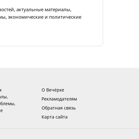
востей, актуальные материалы,
ы, экономические и политические
х
О Вечёрке
алы,
Рекламодателям
блемы,
Обратная связь
ие
Карта сайта