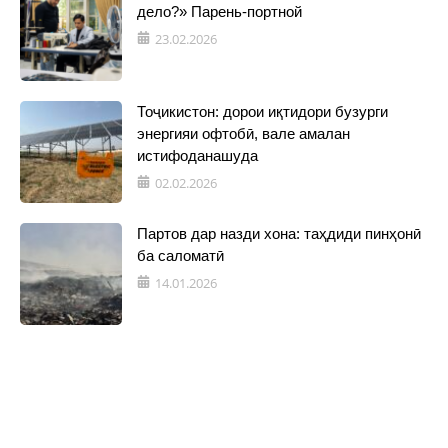
дело?» Парень-портной
23.02.2026
Тоҷикистон: дорои иқтидори бузурги
энергияи офтобӣ, вале амалан
истифоданашуда
02.02.2026
Партов дар назди хона: таҳдиди пинҳонӣ
ба саломатӣ
14.01.2026