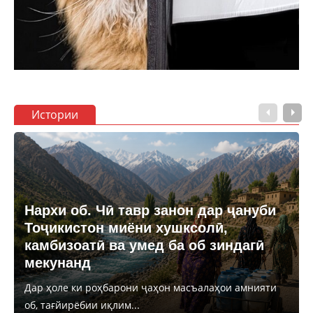
Истории
Нархи об. Чӣ тавр занон дар ҷануби
Тоҷикистон миёни хушксолӣ,
камбизоатӣ ва умед ба об зиндагӣ
мекунанд
Дар ҳоле ки роҳбарони ҷаҳон масъалаҳои амнияти
об, тағйирёбии иқлим...