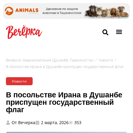
/
/
Вечёрка: медиакомпания Душанбе, Таджикистан
Новости
В посольстве Ирана в Душанбе приспущен государственный флаг
Новости
В посольстве Ирана в Душанбе
приспущен государственный
флаг
От
Вечерка
2 марта, 2026
353