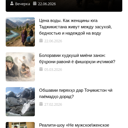
Вечерка
22.06.2026
Цена воды. Как женщины юга
Таджикистана живут между засухой,
бедностью и надеждой на воду
22.06.2026
Болоравии худкушӣ миёни занон:
бӯҳрони равонӣ ё фишорҳои иҷтимоӣ?
05.03.2026
Обшавии пиряхҳо дар Тоҷикистон чӣ
паёмадҳо дорад?
27.02.2026
Реалити-шоу «Не мужское\женское