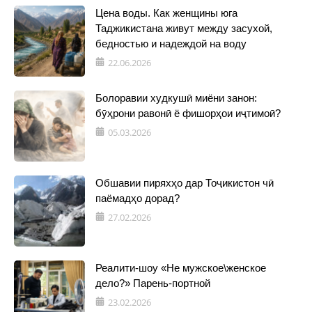
Цена воды. Как женщины юга
Таджикистана живут между засухой,
бедностью и надеждой на воду
22.06.2026
Болоравии худкушӣ миёни занон:
бӯҳрони равонӣ ё фишорҳои иҷтимоӣ?
05.03.2026
Обшавии пиряхҳо дар Тоҷикистон чӣ
паёмадҳо дорад?
27.02.2026
Реалити-шоу «Не мужское\женское
дело?» Парень-портной
23.02.2026