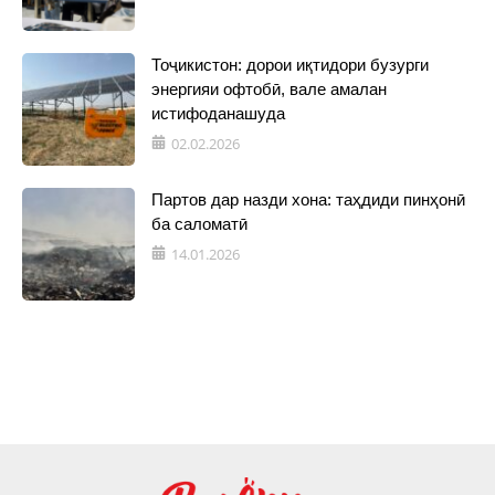
Тоҷикистон: дорои иқтидори бузурги
энергияи офтобӣ, вале амалан
истифоданашуда
02.02.2026
Партов дар назди хона: таҳдиди пинҳонӣ
ба саломатӣ
14.01.2026