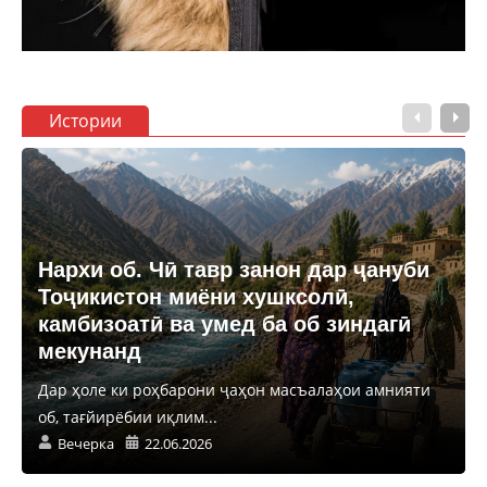
Истории
Нархи об. Чӣ тавр занон дар ҷануби
Тоҷикистон миёни хушксолӣ,
камбизоатӣ ва умед ба об зиндагӣ
мекунанд
Дар ҳоле ки роҳбарони ҷаҳон масъалаҳои амнияти
об, тағйирёбии иқлим...
Вечерка
22.06.2026