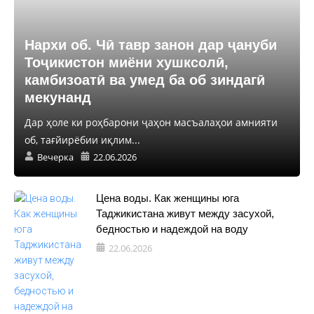
Нархи об. Чӣ тавр занон дар ҷануби
Тоҷикистон миёни хушксолӣ,
камбизоатӣ ва умед ба об зиндагӣ
мекунанд
Дар ҳоле ки роҳбарони ҷаҳон масъалаҳои амнияти
об, тағйирёбии иқлим...
Вечерка
22.06.2026
Цена воды. Как женщины юга
Таджикистана живут между засухой,
бедностью и надеждой на воду
22.06.2026