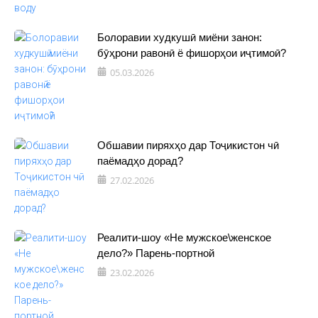
Болоравии худкушӣ миёни занон:
бӯҳрони равонӣ ё фишорҳои иҷтимоӣ?
05.03.2026
Обшавии пиряхҳо дар Тоҷикистон чӣ
паёмадҳо дорад?
27.02.2026
Реалити-шоу «Не мужское\женское
дело?» Парень-портной
23.02.2026