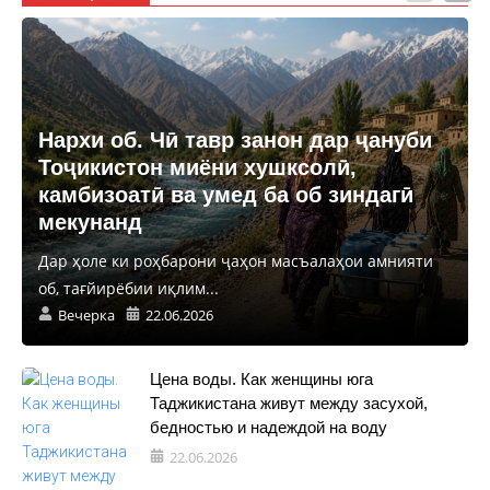
Нархи об. Чӣ тавр занон дар ҷануби
Тоҷикистон миёни хушксолӣ,
камбизоатӣ ва умед ба об зиндагӣ
мекунанд
Дар ҳоле ки роҳбарони ҷаҳон масъалаҳои амнияти
об, тағйирёбии иқлим...
Вечерка
22.06.2026
Цена воды. Как женщины юга
Таджикистана живут между засухой,
бедностью и надеждой на воду
22.06.2026