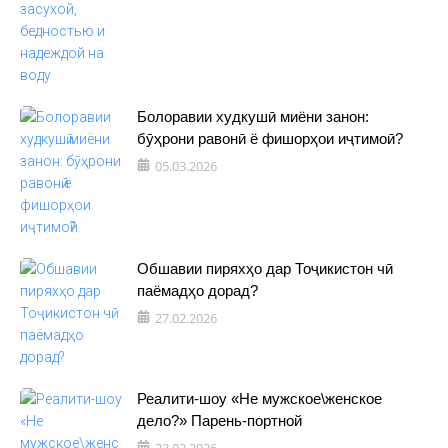
Болоравии худкушӣ миёни занон:
бӯҳрони равонӣ ё фишорҳои иҷтимоӣ?
05.03.2026
Обшавии пиряхҳо дар Тоҷикистон чӣ
паёмадҳо дорад?
27.02.2026
Реалити-шоу «Не мужское\женское
дело?» Парень-портной
23.02.2026