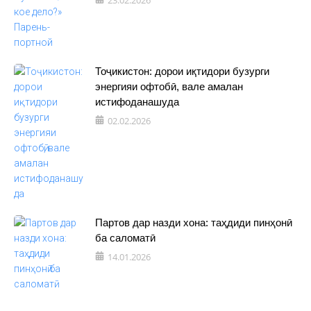
Тоҷикистон: дорои иқтидори бузурги
энергияи офтобӣ, вале амалан
истифоданашуда
02.02.2026
Партов дар назди хона: таҳдиди пинҳонӣ
ба саломатӣ
14.01.2026