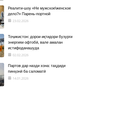
Реалити-шоу «Не мужское\женское
дело?» Парень-портной
23.02.2026
Тоҷикистон: дорои иқтидори бузурги
энергияи офтобӣ, вале амалан
истифоданашуда
02.02.2026
Партов дар назди хона: таҳдиди
пинҳонӣ ба саломатӣ
14.01.2026