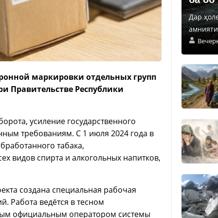
Дар ҳол
амнияти 
Вечер
тронной маркировки отдельных групп
ри Правительстве Республики
орота, усиление государственного
ным требованиям. С 1 июля 2024 года в
обработанного табака,
ех видов спирта и алкогольных напитков,
оекта создана специальная рабочая
й. Работа ведётся в тесном
нным официальным оператором системы