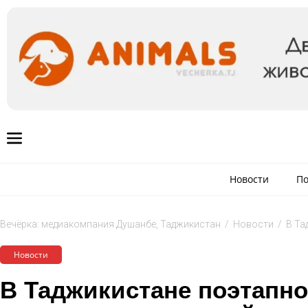
Новости
По
Вечёрка: медиакомпания Душанбе, Таджикистан
/
Новости
/
В Та
Новости
В Таджикистане поэтапно