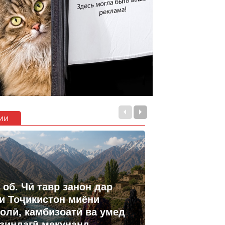
ии
 об. Чӣ тавр занон дар
и Тоҷикистон миёни
олӣ, камбизоатӣ ва умед
 зиндагӣ мекунанд