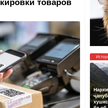
ркировки товаров
Истор
Нархи
ҷануб
хушкс
ба об