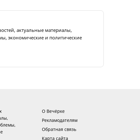
востей, актуальные материалы,
ы, экономические и политические
х
О Вечёрке
алы,
Рекламодателям
блемы,
Обратная связь
ие
Карта сайта