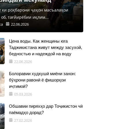
е ки роҳбарони ҷаҳон масъалаҳои
об, тағйирёбии иқлим...
ка
22.06.2026
Цена воды. Как женщины юга
Таджикистана живут между засухой,
бедностью и надеждой на воду
22.06.2026
Болоравии худкушӣ миёни занон:
бӯҳрони равонӣ ё фишорҳои
иҷтимоӣ?
05.03.2026
Обшавии пиряхҳо дар Тоҷикистон чӣ
паёмадҳо дорад?
27.02.2026