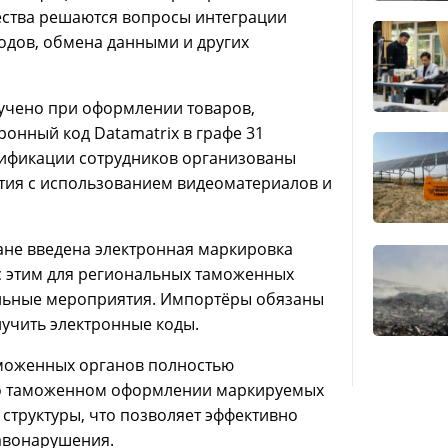
ества решаются вопросы интеграции
дов, обмена данными и других
учено при оформлении товаров,
онный код Datamatrix в графе 31
лификации сотрудников организованы
тия с использованием видеоматериалов и
тане введена электронная маркировка
 с этим для региональных таможенных
льные мероприятия. Импортёры обязаны
лучить электронные коды.
аможенных органов полностью
е о таможенном оформлении маркируемых
структуры, что позволяет эффективно
авонарушения.