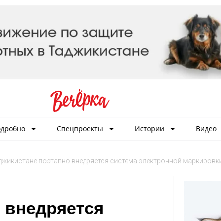
дробно
Спецпроекты
Истории
Видео
джикистане поэтапно внедряется система электронной маркировк
 внедряется