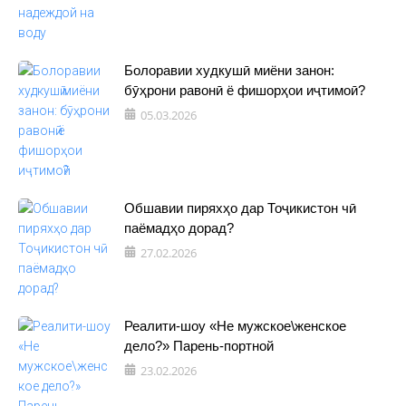
Болоравии худкушӣ миёни занон:
бӯҳрони равонӣ ё фишорҳои иҷтимоӣ?
05.03.2026
Обшавии пиряхҳо дар Тоҷикистон чӣ
паёмадҳо дорад?
27.02.2026
Реалити-шоу «Не мужское\женское
дело?» Парень-портной
23.02.2026