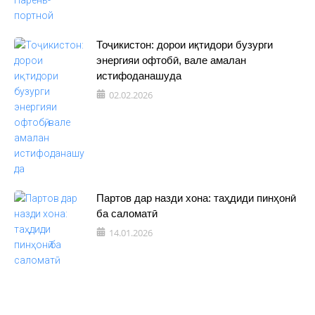
Тоҷикистон: дорои иқтидори бузурги
энергияи офтобӣ, вале амалан
истифоданашуда
02.02.2026
Партов дар назди хона: таҳдиди пинҳонӣ
ба саломатӣ
14.01.2026