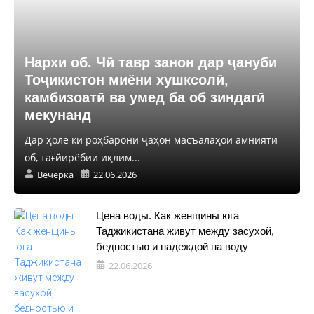
Нархи об. Чӣ тавр занон дар ҷануби
Тоҷикистон миёни хушксолӣ,
камбизоатӣ ва умед ба об зиндагӣ
мекунанд
Дар ҳоле ки роҳбарони ҷаҳон масъалаҳои амнияти
об, тағйирёбии иқлим...
Вечерка
22.06.2026
Цена воды. Как женщины юга
Таджикистана живут между засухой,
бедностью и надеждой на воду
22.06.2026