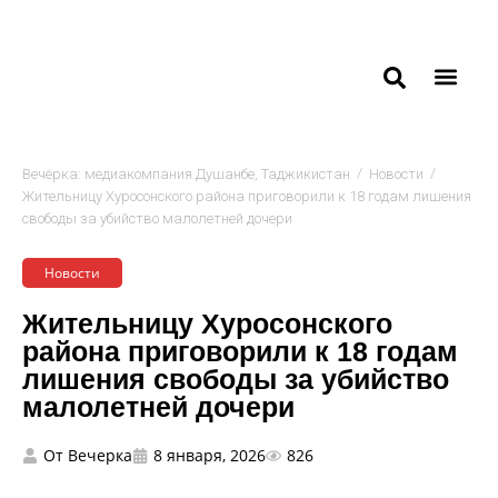
/
/
Вечёрка: медиакомпания Душанбе, Таджикистан
Новости
Жительницу Хуросонского района приговорили к 18 годам лишения
свободы за убийство малолетней дочери
Новости
Жительницу Хуросонского
района приговорили к 18 годам
лишения свободы за убийство
малолетней дочери
От
Вечерка
8 января, 2026
826