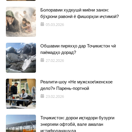
Болоравии худкушӣ миёни занон:
бӯҳрони равонӣ ё фишорҳои иҷтимоӣ?
05.03.2026
Обшавии пиряхҳо дар Тоҷикистон чӣ
паёмадҳо дорад?
27.02.2026
Реалити-шоу «Не мужское\женское
дело?» Парень-портной
23.02.2026
Тоҷикистон: дорои иқтидори бузурги
энергияи офтобӣ, вале амалан
истифоданашуда