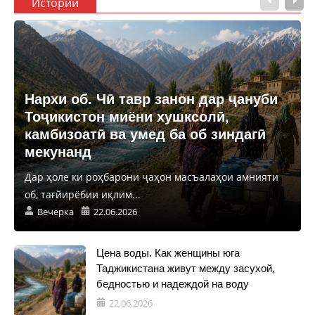
Истории
Нархи об. Чӣ тавр занон дар ҷануби
Тоҷикистон миёни хушксолӣ,
камбизоатӣ ва умед ба об зиндагӣ
мекунанд
Дар ҳоле ки роҳбарони ҷаҳон масъалаҳои амнияти
об, тағйирёбии иқлим...
Вечерка
22.06.2026
Цена воды. Как женщины юга
Таджикистана живут между засухой,
бедностью и надеждой на воду
22.06.2026