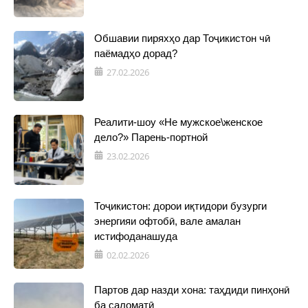
Обшавии пиряхҳо дар Тоҷикистон чӣ
паёмадҳо дорад?
27.02.2026
Реалити-шоу «Не мужское\женское
дело?» Парень-портной
23.02.2026
Тоҷикистон: дорои иқтидори бузурги
энергияи офтобӣ, вале амалан
истифоданашуда
02.02.2026
Партов дар назди хона: таҳдиди пинҳонӣ
ба саломатӣ