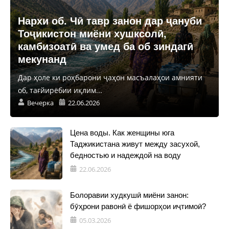
Нархи об. Чӣ тавр занон дар ҷануби
Тоҷикистон миёни хушксолӣ,
камбизоатӣ ва умед ба об зиндагӣ
мекунанд
Дар ҳоле ки роҳбарони ҷаҳон масъалаҳои амнияти
об, тағйирёбии иқлим...
Вечерка
22.06.2026
Цена воды. Как женщины юга
Таджикистана живут между засухой,
бедностью и надеждой на воду
22.06.2026
Болоравии худкушӣ миёни занон:
бӯҳрони равонӣ ё фишорҳои иҷтимоӣ?
05.03.2026