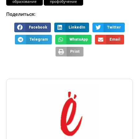
образование
профобучение
Поделиться:
Facebook
LinkedIn
Twitter
Telegram
WhatsApp
Email
Print