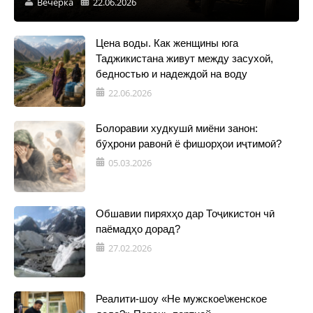
Вечерка
22.06.2026
Цена воды. Как женщины юга
Таджикистана живут между засухой,
бедностью и надеждой на воду
22.06.2026
Болоравии худкушӣ миёни занон:
бӯҳрони равонӣ ё фишорҳои иҷтимоӣ?
05.03.2026
Обшавии пиряхҳо дар Тоҷикистон чӣ
паёмадҳо дорад?
27.02.2026
Реалити-шоу «Не мужское\женское