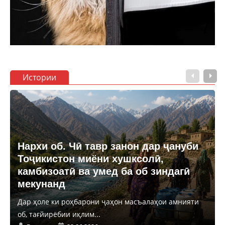
Истории
Нархи об. Чӣ тавр занон дар ҷануби
Тоҷикистон миёни хушксолӣ,
камбизоатӣ ва умед ба об зиндагӣ
мекунанд
Дар ҳоле ки роҳбарони ҷаҳон масъалаҳои амнияти
об, тағйирёбии иқлим...