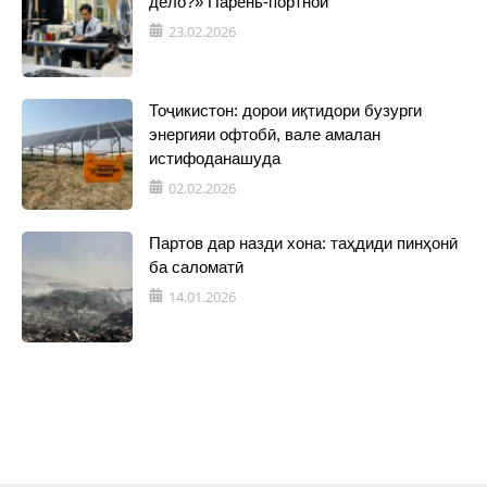
дело?» Парень-портной
23.02.2026
Тоҷикистон: дорои иқтидори бузурги
энергияи офтобӣ, вале амалан
истифоданашуда
02.02.2026
Партов дар назди хона: таҳдиди пинҳонӣ
ба саломатӣ
14.01.2026