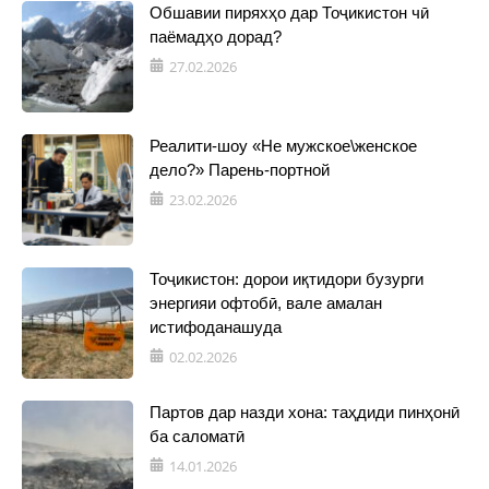
Обшавии пиряхҳо дар Тоҷикистон чӣ
паёмадҳо дорад?
27.02.2026
Реалити-шоу «Не мужское\женское
дело?» Парень-портной
23.02.2026
Тоҷикистон: дорои иқтидори бузурги
энергияи офтобӣ, вале амалан
истифоданашуда
02.02.2026
Партов дар назди хона: таҳдиди пинҳонӣ
ба саломатӣ
14.01.2026