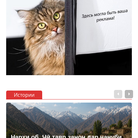
Истории
Нархи об. Чӣ тавр занон дар ҷануби