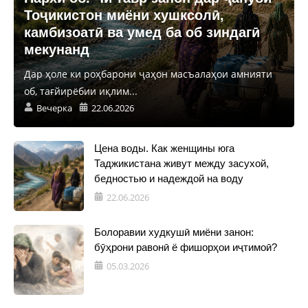
Тоҷикистон миёни хушксолӣ,
камбизоатӣ ва умед ба об зиндагӣ
мекунанд
Дар ҳоле ки роҳбарони ҷаҳон масъалаҳои амнияти
об, тағйирёбии иқлим...
Вечерка
22.06.2026
Цена воды. Как женщины юга
Таджикистана живут между засухой,
бедностью и надеждой на воду
22.06.2026
Болоравии худкушӣ миёни занон:
бӯҳрони равонӣ ё фишорҳои иҷтимоӣ?
05.03.2026