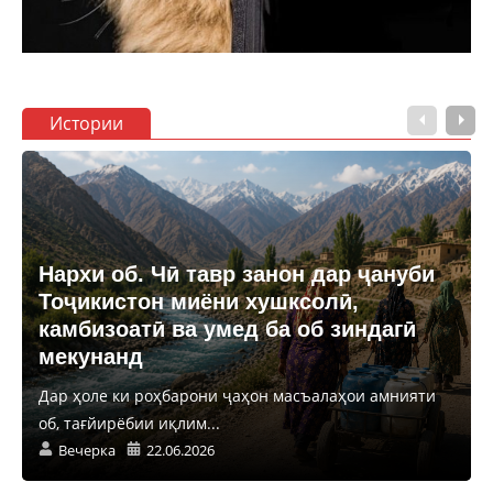
Истории
Нархи об. Чӣ тавр занон дар ҷануби
Тоҷикистон миёни хушксолӣ,
камбизоатӣ ва умед ба об зиндагӣ
мекунанд
Дар ҳоле ки роҳбарони ҷаҳон масъалаҳои амнияти
об, тағйирёбии иқлим...
Вечерка
22.06.2026