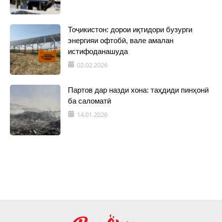
Тоҷикистон: дорои иқтидори бузурги
энергияи офтобӣ, вале амалан
истифоданашуда
02.02.2026
Партов дар назди хона: таҳдиди пинҳонӣ
ба саломатӣ
14.01.2026