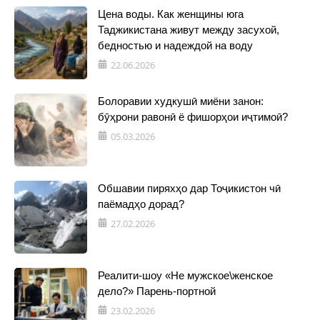
Цена воды. Как женщины юга
Таджикистана живут между засухой,
бедностью и надеждой на воду
22.06.2026
Болоравии худкушӣ миёни занон:
бӯҳрони равонӣ ё фишорҳои иҷтимоӣ?
05.03.2026
Обшавии пиряхҳо дар Тоҷикистон чӣ
паёмадҳо дорад?
27.02.2026
Реалити-шоу «Не мужское\женское
дело?» Парень-портной
23.02.2026