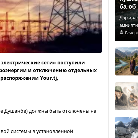
ба об
Дар ҳол
амнияти 
Вечер
электрические сети» поступили
троэнергии и отключению отдельных
распоряжении Your.tj,
оме Душанбе) должны быть отключены на
овой системы в установленной