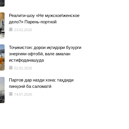
Реалити-шоу «Не мужское\женское
дело?» Парень-портной
23.02.2026
Тоҷикистон: дорои иқтидори бузурги
энергияи офтобӣ, вале амалан
истифоданашуда
02.02.2026
Партов дар назди хона: таҳдиди
пинҳонӣ ба саломатӣ
14.01.2026