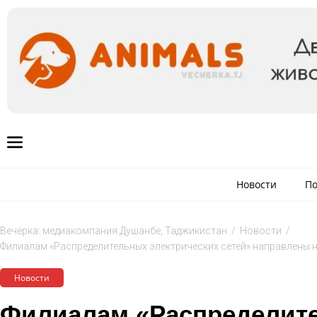
Новости
По
Вечёрка: медиакомпания Душанбе, Таджикистан
/
Новости
/
Филиалам «Распределительных электрических сетей» направлены 
Новости
Филиалам «Распределит