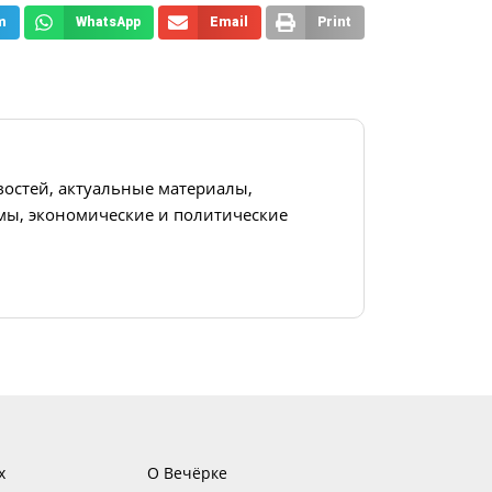
m
WhatsApp
Email
Print
востей, актуальные материалы,
ы, экономические и политические
х
О Вечёрке