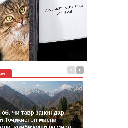
ии
 об. Чӣ тавр занон дар
и Тоҷикистон миёни
олӣ, камбизоатӣ ва умед