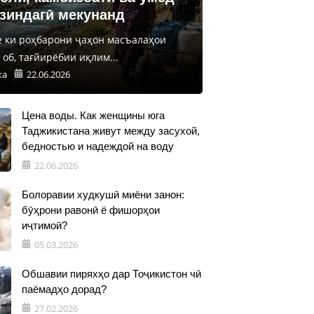
 зиндагӣ мекунанд
е ки роҳбарони ҷаҳон масъалаҳои
об, тағйирёбии иқлим...
ка
22.06.2026
Цена воды. Как женщины юга
Таджикистана живут между засухой,
бедностью и надеждой на воду
22.06.2026
Болоравии худкушӣ миёни занон:
бӯҳрони равонӣ ё фишорҳои
иҷтимоӣ?
05.03.2026
Обшавии пиряхҳо дар Тоҷикистон чӣ
паёмадҳо дорад?
27.02.2026