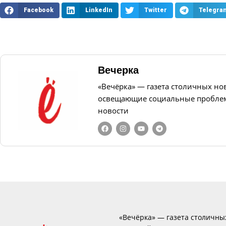
Facebook
LinkedIn
Twitter
Telegra
Вечерка
«Вечёрка» — газета столичных но
освещающие социальные проблем
новости
«Вечёрка» — газета столичны