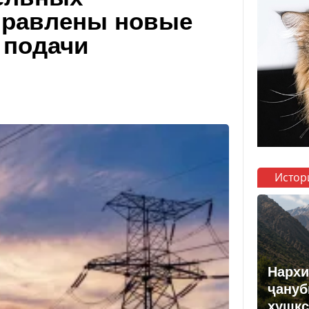
аправлены новые
 подачи
Истор
Нархи
ҷануб
хушкс