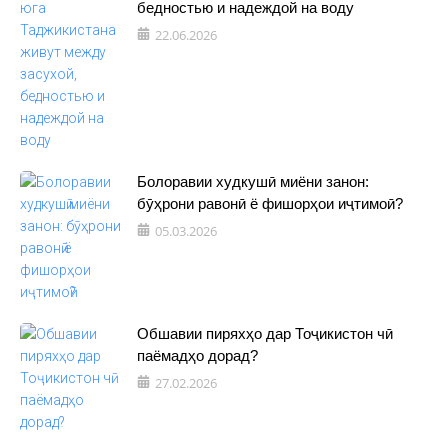
бедностью и надеждой на воду
22.06.2026
Болоравии худкушӣ миёни занон:
бӯҳрони равонӣ ё фишорҳои иҷтимоӣ?
05.03.2026
Обшавии пиряхҳо дар Тоҷикистон чӣ
паёмадҳо дорад?
27.02.2026