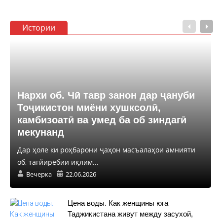
Истории
Нархи об. Чӣ тавр занон дар ҷануби
Тоҷикистон миёни хушксолӣ,
камбизоатӣ ва умед ба об зиндагӣ
мекунанд
Дар ҳоле ки роҳбарони ҷаҳон масъалаҳои амнияти
об, тағйирёбии иқлим...
Вечерка
22.06.2026
Цена воды. Как женщины юга
Таджикистана живут между засухой,