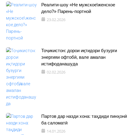
Реалити-шоу «Не мужское\женское
дело?» Парень-портной
23.02.2026
Тоҷикистон: дорои иқтидори бузурги
энергияи офтобӣ, вале амалан
истифоданашуда
02.02.2026
Партов дар назди хона: таҳдиди пинҳонӣ
ба саломатӣ
14.01.2026