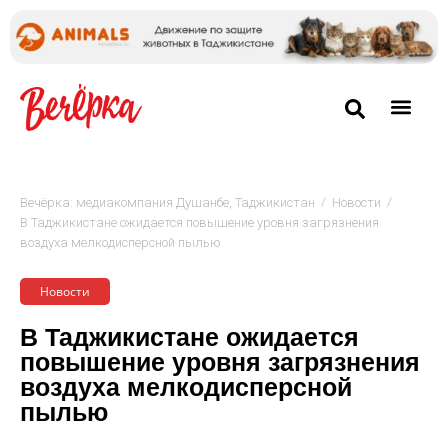
/
/
Вечёрка: медиакомпания Душанбе, Таджикистан
Новости
В Таджикистане ожидается повышение уровня загрязнения
воздуха мелкодисперсной пылью
Новости
В Таджикистане ожидается
повышение уровня загрязнения
воздуха мелкодисперсной
пылью