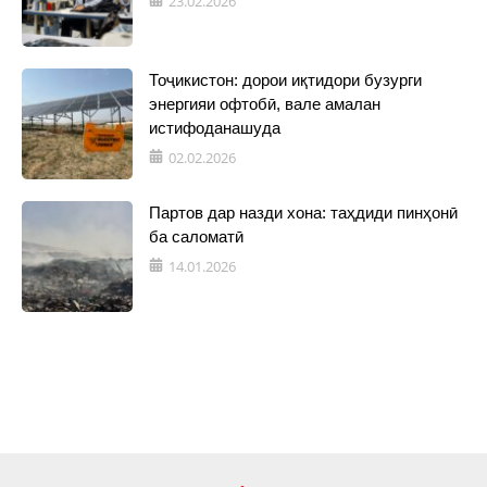
23.02.2026
Тоҷикистон: дорои иқтидори бузурги
энергияи офтобӣ, вале амалан
истифоданашуда
02.02.2026
Партов дар назди хона: таҳдиди пинҳонӣ
ба саломатӣ
14.01.2026