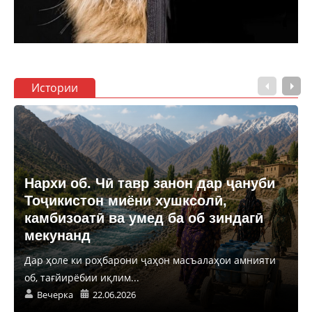
Истории
Нархи об. Чӣ тавр занон дар ҷануби
Тоҷикистон миёни хушксолӣ,
камбизоатӣ ва умед ба об зиндагӣ
мекунанд
Дар ҳоле ки роҳбарони ҷаҳон масъалаҳои амнияти
об, тағйирёбии иқлим...
Вечерка
22.06.2026