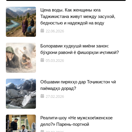
Цена воды. Как женщины юга
Таджикистана живут между засухой,
бедностью и надеждой на воду
22.06.2026
Болоравии худкушӣ миёни занон:
бӯҳрони равонӣ ё фишорҳои иҷтимоӣ?
05.03.2026
Обшавии пиряхҳо дар Тоҷикистон чӣ
паёмадҳо дорад?
27.02.2026
Реалити-шоу «Не мужское\женское
дело?» Парень-портной