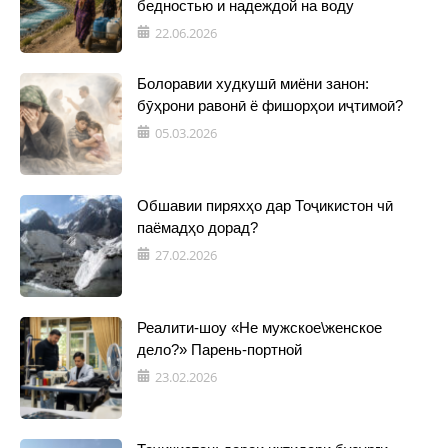
бедностью и надеждой на воду
22.06.2026
Болоравии худкушӣ миёни занон:
бӯҳрони равонӣ ё фишорҳои иҷтимоӣ?
05.03.2026
Обшавии пиряхҳо дар Тоҷикистон чӣ
паёмадҳо дорад?
27.02.2026
Реалити-шоу «Не мужское\женское
дело?» Парень-портной
23.02.2026