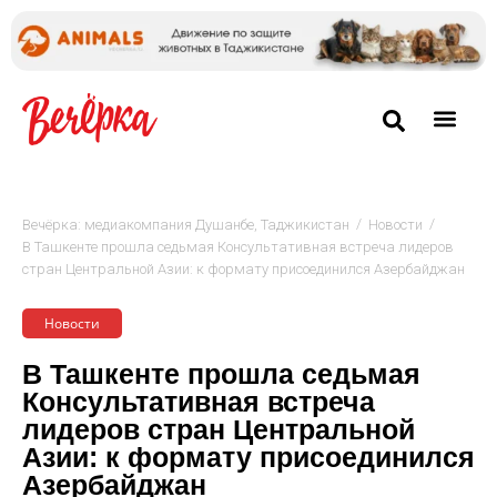
/
/
Вечёрка: медиакомпания Душанбе, Таджикистан
Новости
В Ташкенте прошла седьмая Консультативная встреча лидеров
стран Центральной Азии: к формату присоединился Азербайджан
Новости
В Ташкенте прошла седьмая
Консультативная встреча
лидеров стран Центральной
Азии: к формату присоединился
Азербайджан