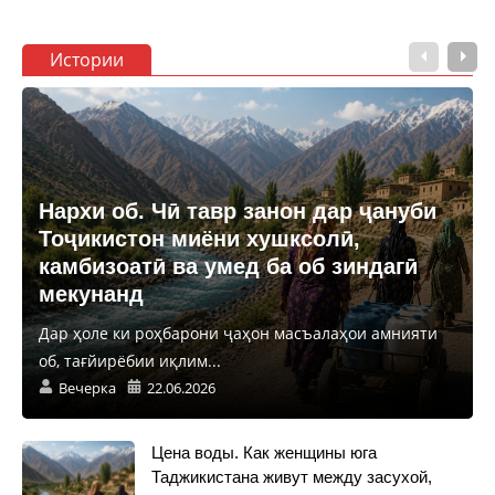
Истории
Нархи об. Чӣ тавр занон дар ҷануби
Тоҷикистон миёни хушксолӣ,
камбизоатӣ ва умед ба об зиндагӣ
мекунанд
Дар ҳоле ки роҳбарони ҷаҳон масъалаҳои амнияти
об, тағйирёбии иқлим...
Вечерка
22.06.2026
Цена воды. Как женщины юга
Таджикистана живут между засухой,