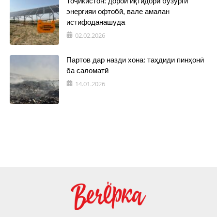
Тоҷикистон: дорои иқтидори бузурги
энергияи офтобӣ, вале амалан
истифоданашуда
02.02.2026
Партов дар назди хона: таҳдиди пинҳонӣ
ба саломатӣ
14.01.2026