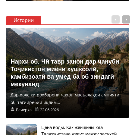
Истории
Нархи об. Чӣ тавр занон дар ҷануби
Тоҷикистон миёни хушксолӣ,
камбизоатӣ ва умед ба об зиндагӣ
мекунанд
Дар ҳоле ки роҳбарони ҷаҳон масъалаҳои амнияти
об, тағйирёбии иқлим...
Вечерка
22.06.2026
Цена воды. Как женщины юга
Таджикистана живут между засухой,