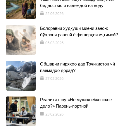
бедностью и надеждой на воду
22.06.2026
Болоравии худкушӣ миёни занон:
бӯҳрони равонӣ ё фишорҳои иҷтимоӣ?
05.03.2026
Обшавии пиряхҳо дар Тоҷикистон чӣ
паёмадҳо дорад?
27.02.2026
Реалити-шоу «Не мужское\женское
дело?» Парень-портной
23.02.2026