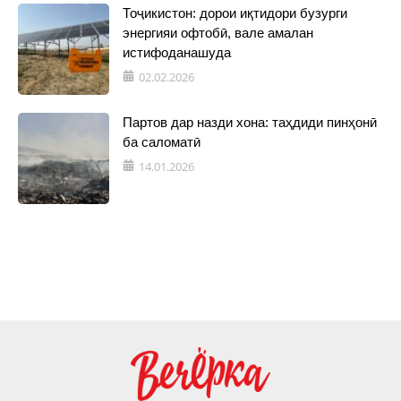
Тоҷикистон: дорои иқтидори бузурги
энергияи офтобӣ, вале амалан
истифоданашуда
02.02.2026
Партов дар назди хона: таҳдиди пинҳонӣ
ба саломатӣ
14.01.2026