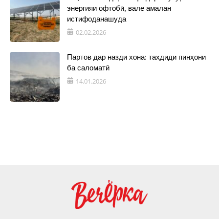
энергияи офтобӣ, вале амалан
истифоданашуда
02.02.2026
Партов дар назди хона: таҳдиди пинҳонӣ
ба саломатӣ
14.01.2026