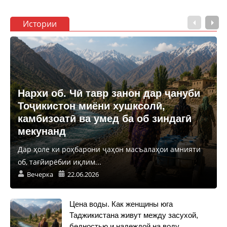
Истории
Нархи об. Чӣ тавр занон дар ҷануби
Тоҷикистон миёни хушксолӣ,
камбизоатӣ ва умед ба об зиндагӣ
мекунанд
Дар ҳоле ки роҳбарони ҷаҳон масъалаҳои амнияти
об, тағйирёбии иқлим...
Вечерка
22.06.2026
Цена воды. Как женщины юга
Таджикистана живут между засухой,
бедностью и надеждой на воду