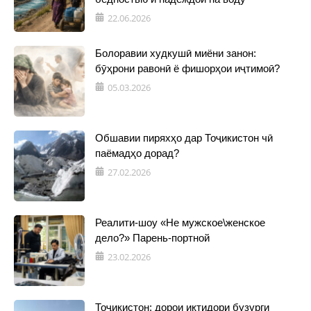
22.06.2026
Болоравии худкушӣ миёни занон:
бӯҳрони равонӣ ё фишорҳои иҷтимоӣ?
05.03.2026
Обшавии пиряхҳо дар Тоҷикистон чӣ
паёмадҳо дорад?
27.02.2026
Реалити-шоу «Не мужское\женское
дело?» Парень-портной
23.02.2026
Тоҷикистон: дорои иқтидори бузурги