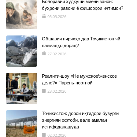
Болоравии худкушӣ миёни занон:
бӯҳрони равонӣ ё фишорҳои иҷтимоӣ?
05.03.2026
Обшавии пиряхҳо дар Тоҷикистон чӣ
паёмадҳо дорад?
27.02.2026
Реалити-шоу «Не мужское\женское
дело?» Парень-портной
23.02.2026
Тоҷикистон: дорои иқтидори бузурги
энергияи офтобӣ, вале амалан
истифоданашуда
02.02.2026