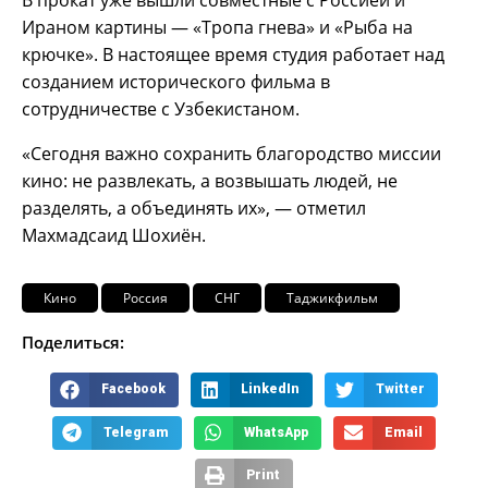
В прокат уже вышли совместные с Россией и
Ираном картины — «Тропа гнева» и «Рыба на
крючке». В настоящее время студия работает над
созданием исторического фильма в
сотрудничестве с Узбекистаном.
«Сегодня важно сохранить благородство миссии
кино: не развлекать, а возвышать людей, не
разделять, а объединять их», — отметил
Махмадсаид Шохиён.
Кино
Россия
СНГ
Таджикфильм
Поделиться:
Facebook
LinkedIn
Twitter
Telegram
WhatsApp
Email
Print