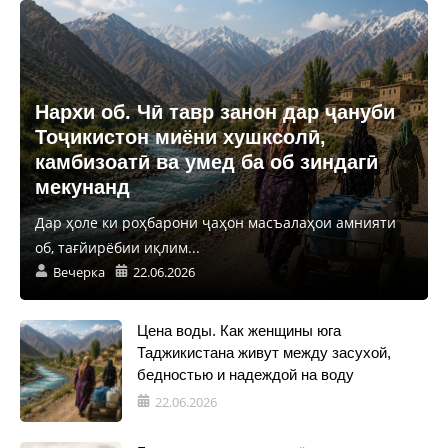
Нархи об. Чӣ тавр занон дар ҷануби
Тоҷикистон миёни хушксолӣ,
камбизоатӣ ва умед ба об зиндагӣ
мекунанд
Дар ҳоле ки роҳбарони ҷаҳон масъалаҳои амнияти
об, тағйирёбии иқлим...
Вечерка
22.06.2026
Цена воды. Как женщины юга
Таджикистана живут между засухой,
бедностью и надеждой на воду
22.06.2026