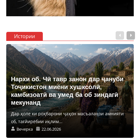
Истории
Нархи об. Чӣ тавр занон дар ҷануби
Тоҷикистон миёни хушксолӣ,
камбизоатӣ ва умед ба об зиндагӣ
мекунанд
Дар ҳоле ки роҳбарони ҷаҳон масъалаҳои амнияти
об, тағйирёбии иқлим...
Вечерка
22.06.2026