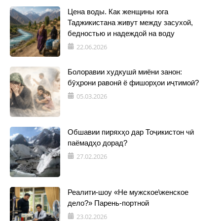
Цена воды. Как женщины юга
Таджикистана живут между засухой,
бедностью и надеждой на воду
22.06.2026
Болоравии худкушӣ миёни занон:
бӯҳрони равонӣ ё фишорҳои иҷтимоӣ?
05.03.2026
Обшавии пиряхҳо дар Тоҷикистон чӣ
паёмадҳо дорад?
27.02.2026
Реалити-шоу «Не мужское\женское
дело?» Парень-портной
23.02.2026