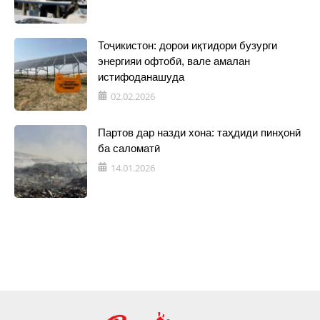
Тоҷикистон: дорои иқтидори бузурги
энергияи офтобӣ, вале амалан
истифоданашуда
02.02.2026
Партов дар назди хона: таҳдиди пинҳонӣ
ба саломатӣ
14.01.2026