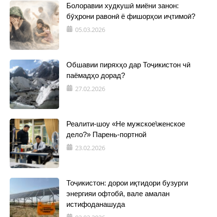
Болоравии худкушӣ миёни занон:
бӯҳрони равонӣ ё фишорҳои иҷтимоӣ?
05.03.2026
Обшавии пиряхҳо дар Тоҷикистон чӣ
паёмадҳо дорад?
27.02.2026
Реалити-шоу «Не мужское\женское
дело?» Парень-портной
23.02.2026
Тоҷикистон: дорои иқтидори бузурги
энергияи офтобӣ, вале амалан
истифоданашуда