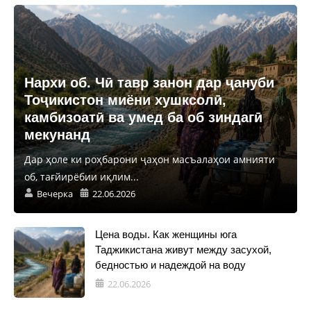
Нархи об. Чӣ тавр занон дар ҷануби
Тоҷикистон миёни хушксолӣ,
камбизоатӣ ва умед ба об зиндагӣ
мекунанд
Дар ҳоле ки роҳбарони ҷаҳон масъалаҳои амнияти
об, тағйирёбии иқлим...
Вечерка
22.06.2026
Цена воды. Как женщины юга
Таджикистана живут между засухой,
бедностью и надеждой на воду
22.06.2026