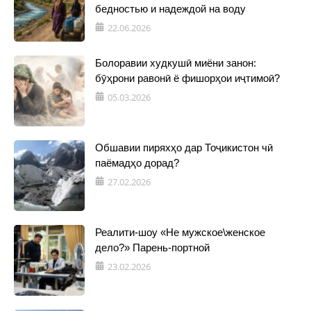
бедностью и надеждой на воду
22.06.2026
Болоравии худкушӣ миёни занон:
бӯҳрони равонӣ ё фишорҳои иҷтимоӣ?
05.03.2026
Обшавии пиряхҳо дар Тоҷикистон чӣ
паёмадҳо дорад?
27.02.2026
Реалити-шоу «Не мужское\женское
дело?» Парень-портной
23.02.2026