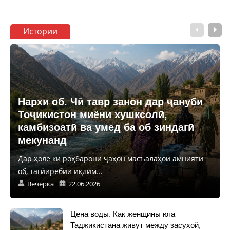
Истории
Нархи об. Чӣ тавр занон дар ҷануби
Тоҷикистон миёни хушксолӣ,
камбизоатӣ ва умед ба об зиндагӣ
мекунанд
Дар ҳоле ки роҳбарони ҷаҳон масъалаҳои амнияти
об, тағйирёбии иқлим...
Вечерка
22.06.2026
Цена воды. Как женщины юга
Таджикистана живут между засухой,