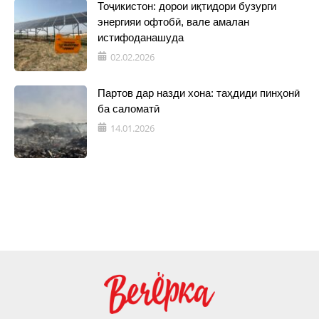
Тоҷикистон: дорои иқтидори бузурги
энергияи офтобӣ, вале амалан
истифоданашуда
02.02.2026
Партов дар назди хона: таҳдиди пинҳонӣ
ба саломатӣ
14.01.2026