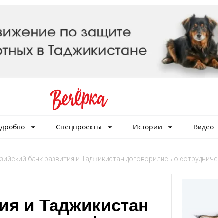
дробно
Спецпроекты
Истории
Видео
зийский банк развития и Таджикистан договорились о сотрудниче
ия и Таджикистан