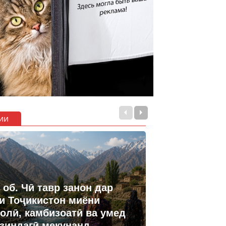
ии
 об. Чӣ тавр занон дар
и Тоҷикистон миёни
олӣ, камбизоатӣ ва умед
 зиндагӣ мекунанд