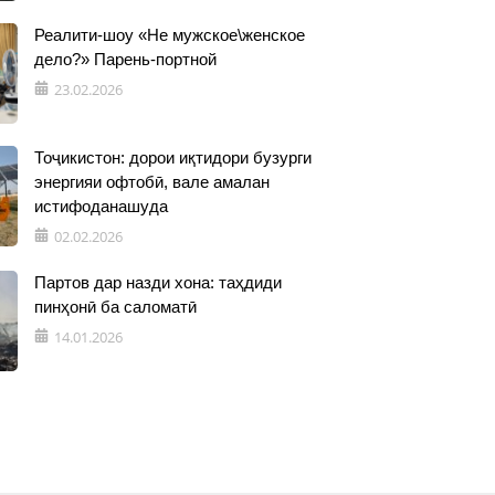
Реалити-шоу «Не мужское\женское
дело?» Парень-портной
23.02.2026
Тоҷикистон: дорои иқтидори бузурги
энергияи офтобӣ, вале амалан
истифоданашуда
02.02.2026
Партов дар назди хона: таҳдиди
пинҳонӣ ба саломатӣ
14.01.2026