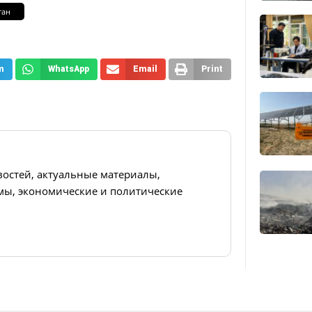
тан
m
WhatsApp
Email
Print
востей, актуальные материалы,
ы, экономические и политические