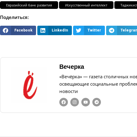
Евразийский банк развития
Искусственный интеллект
Таджикис
Поделиться:
Facebook
LinkedIn
Twitter
Telegra
Вечерка
«Вечёрка» — газета столичных но
освещающие социальные проблем
новости