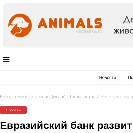
Новости
По
Вечёрка: медиакомпания Душанбе, Таджикистан
/
Новости
/
Евра
Новости
Евразийский банк развит