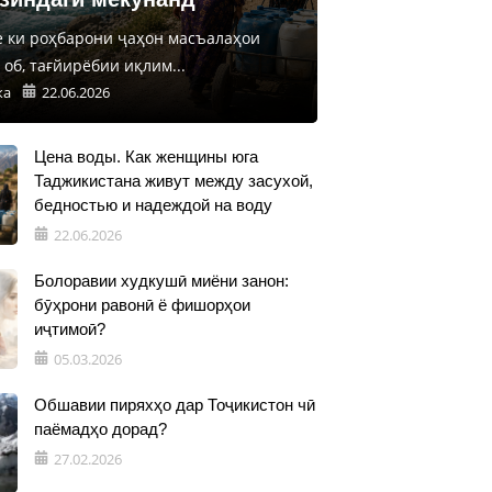
е ки роҳбарони ҷаҳон масъалаҳои
об, тағйирёбии иқлим...
ка
22.06.2026
Цена воды. Как женщины юга
Таджикистана живут между засухой,
бедностью и надеждой на воду
22.06.2026
Болоравии худкушӣ миёни занон:
бӯҳрони равонӣ ё фишорҳои
иҷтимоӣ?
05.03.2026
Обшавии пиряхҳо дар Тоҷикистон чӣ
паёмадҳо дорад?
27.02.2026