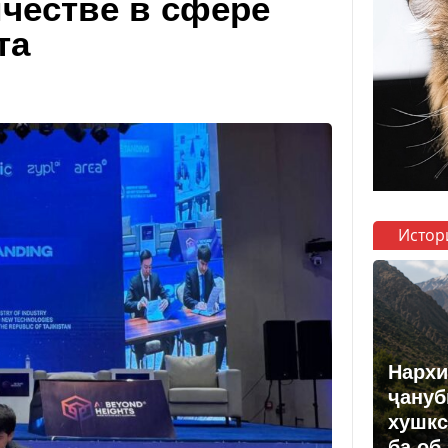
честве в сфере
та
Истор
Нархи
ҷануб
хушкс
ба об