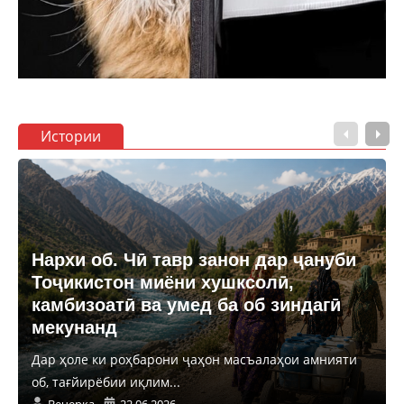
Истории
Нархи об. Чӣ тавр занон дар ҷануби
Тоҷикистон миёни хушксолӣ,
камбизоатӣ ва умед ба об зиндагӣ
мекунанд
Дар ҳоле ки роҳбарони ҷаҳон масъалаҳои амнияти
об, тағйирёбии иқлим...