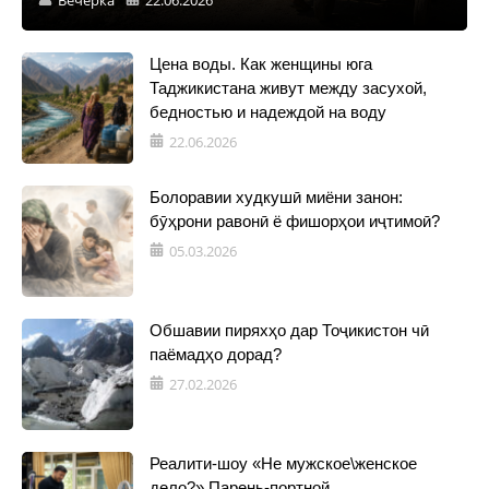
Вечерка
22.06.2026
Цена воды. Как женщины юга
Таджикистана живут между засухой,
бедностью и надеждой на воду
22.06.2026
Болоравии худкушӣ миёни занон:
бӯҳрони равонӣ ё фишорҳои иҷтимоӣ?
05.03.2026
Обшавии пиряхҳо дар Тоҷикистон чӣ
паёмадҳо дорад?
27.02.2026
Реалити-шоу «Не мужское\женское
дело?» Парень-портной