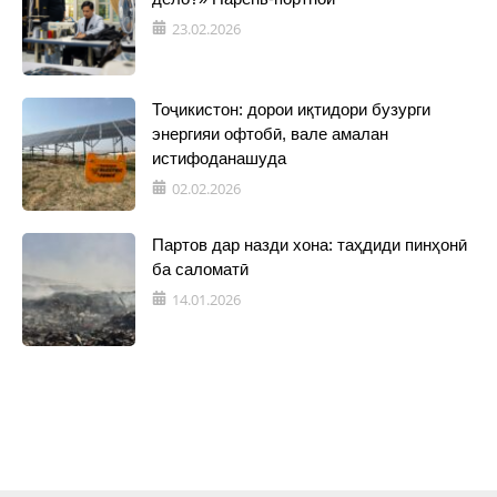
23.02.2026
Тоҷикистон: дорои иқтидори бузурги
энергияи офтобӣ, вале амалан
истифоданашуда
02.02.2026
Партов дар назди хона: таҳдиди пинҳонӣ
ба саломатӣ
14.01.2026