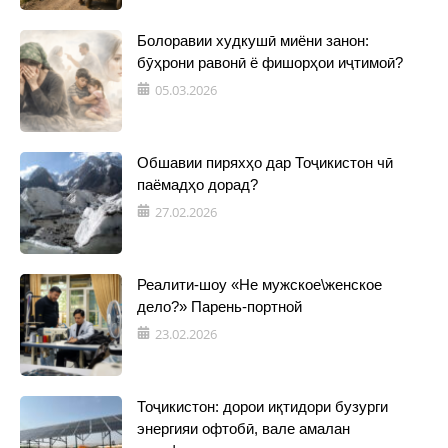
Болоравии худкушӣ миёни занон:
бӯҳрони равонӣ ё фишорҳои иҷтимоӣ?
05.03.2026
Обшавии пиряхҳо дар Тоҷикистон чӣ
паёмадҳо дорад?
27.02.2026
Реалити-шоу «Не мужское\женское
дело?» Парень-портной
23.02.2026
Тоҷикистон: дорои иқтидори бузурги
энергияи офтобӣ, вале амалан