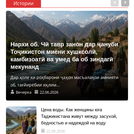
Истории
Нархи об. Чӣ тавр занон дар ҷануби
Тоҷикистон миёни хушксолӣ,
камбизоатӣ ва умед ба об зиндагӣ
мекунанд
Дар ҳоле ки роҳбарони ҷаҳон масъалаҳои амнияти
об, тағйирёбии иқлим...
Вечерка
22.06.2026
Цена воды. Как женщины юга
Таджикистана живут между засухой,
бедностью и надеждой на воду
22.06.2026