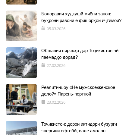
Болоравии худкушӣ миёни занон:
бӯҳрони равонӣ ё фишорҳои иҷтимоӣ?
05.03.2026
Обшавии пиряхҳо дар Тоҷикистон чӣ
паёмадҳо дорад?
27.02.2026
Реалити-шоу «Не мужское\женское
дело?» Парень-портной
23.02.2026
Тоҷикистон: дорои иқтидори бузурги
энергияи офтобӣ, вале амалан