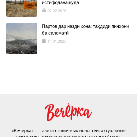
истифоданашуда
02.02.2026
Партов дар назди хона: таҳдиди пинҳонӣ
ба саломатӣ
14.01.2026
«Вечёрка» — газета столичных новостей, актуальные