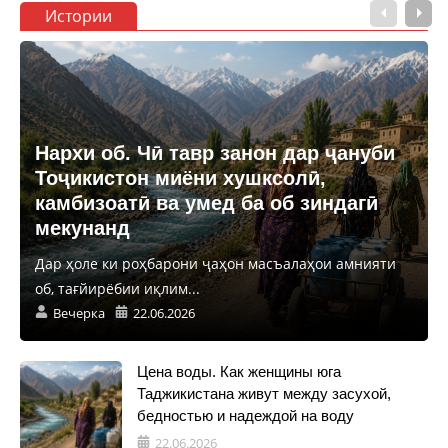
Истории
Нархи об. Чӣ тавр занон дар ҷануби
Тоҷикистон миёни хушксолӣ,
камбизоатӣ ва умед ба об зиндагӣ
мекунанд
Дар ҳоле ки роҳбарони ҷаҳон масъалаҳои амнияти
об, тағйирёбии иқлим...
Вечерка
22.06.2026
Цена воды. Как женщины юга
Таджикистана живут между засухой,
бедностью и надеждой на воду
22.06.2026