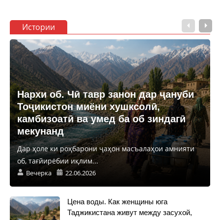
Истории
Нархи об. Чӣ тавр занон дар ҷануби
Тоҷикистон миёни хушксолӣ,
камбизоатӣ ва умед ба об зиндагӣ
мекунанд
Дар ҳоле ки роҳбарони ҷаҳон масъалаҳои амнияти
об, тағйирёбии иқлим...
Вечерка
22.06.2026
Цена воды. Как женщины юга
Таджикистана живут между засухой,