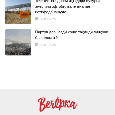
Тоҷикистон: дорои иқтидори бузурги
энергияи офтобӣ, вале амалан
истифоданашуда
02.02.2026
Партов дар назди хона: таҳдиди пинҳонӣ
ба саломатӣ
14.01.2026