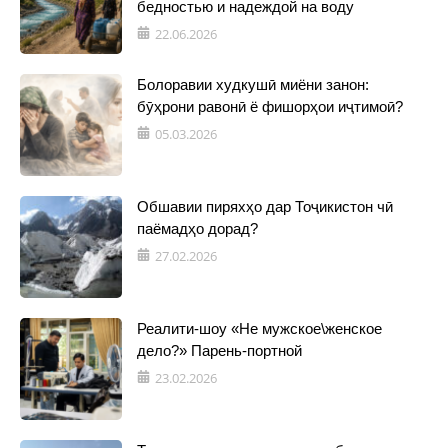
бедностью и надеждой на воду
22.06.2026
Болоравии худкушӣ миёни занон:
бӯҳрони равонӣ ё фишорҳои иҷтимоӣ?
05.03.2026
Обшавии пиряхҳо дар Тоҷикистон чӣ
паёмадҳо дорад?
27.02.2026
Реалити-шоу «Не мужское\женское
дело?» Парень-портной
23.02.2026