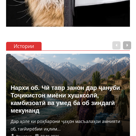
Истории
Нархи об. Чӣ тавр занон дар ҷануби
Тоҷикистон миёни хушксолӣ,
камбизоатӣ ва умед ба об зиндагӣ
мекунанд
Дар ҳоле ки роҳбарони ҷаҳон масъалаҳои амнияти
об, тағйирёбии иқлим...