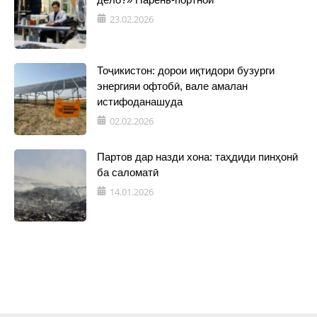
23.02.2026
Тоҷикистон: дорои иқтидори бузурги
энергияи офтобӣ, вале амалан
истифоданашуда
02.02.2026
Партов дар назди хона: таҳдиди пинҳонӣ
ба саломатӣ
14.01.2026