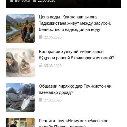
Вечерка
22.06.2026
Цена воды. Как женщины юга
Таджикистана живут между засухой,
бедностью и надеждой на воду
22.06.2026
Болоравии худкушӣ миёни занон:
бӯҳрони равонӣ ё фишорҳои иҷтимоӣ?
05.03.2026
Обшавии пиряхҳо дар Тоҷикистон чӣ
паёмадҳо дорад?
27.02.2026
Реалити-шоу «Не мужское\женское
дело?» Парень-портной