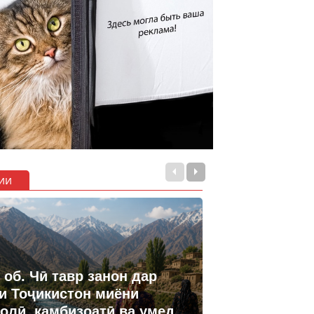
ии
 об. Чӣ тавр занон дар
и Тоҷикистон миёни
олӣ, камбизоатӣ ва умед