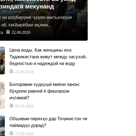
 зиндагӣ мекунанд
е ки роҳбарони ҷаҳон масъалаҳои
об, тағйирёбии иқлим...
ка
22.06.2026
Цена воды. Как женщины юга
Таджикистана живут между засухой,
бедностью и надеждой на воду
22.06.2026
Болоравии худкушӣ миёни занон:
бӯҳрони равонӣ ё фишорҳои
иҷтимоӣ?
05.03.2026
Обшавии пиряхҳо дар Тоҷикистон чӣ
паёмадҳо дорад?
27.02.2026