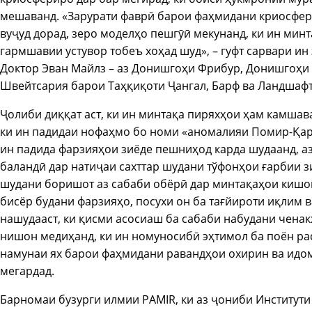
мешаванд. «Зарурати фаврӣ барои фаҳмидани криосфер
вуҷуд дорад, зеро моделҳо пешгӯӣ мекунанд, ки ин минт
гармшавии устувор тобеъ хоҳад шуд», – гуфт сарвари ин
Доктор Эван Майлз – аз Донишгоҳи Фрибур, Донишгоҳи
Швейтсария барои Таҳқиқоти Ҷангал, Барф ва Ландшафт
Ҷолиби диққат аст, ки ин минтақа пиряхҳои ҳам камшава
ки ин падидаи нофаҳмо бо номи «аномалияи Помир-Қар
ин падида фарзияҳои зиёде пешниҳод карда шудаанд, а
баландӣ дар натиҷаи сахттар шудани тўфонҳои ғарбии з
шудани боришот аз сабаби обёрӣ дар минтақаҳои кишо
бисёр будани фарзияҳо, посухи он ба тағйироти иқлим в
нашудааст, ки қисми асосиаш ба сабаби набудани ченак
нишон медиҳанд, ки ин номуносибӣ эҳтимол ба поён рас
намунаи ях барои фаҳмидани равандҳои охирин ва идом
мегардад.
Барномаи бузурги илмии PAMIR, ки аз ҷониби Институт