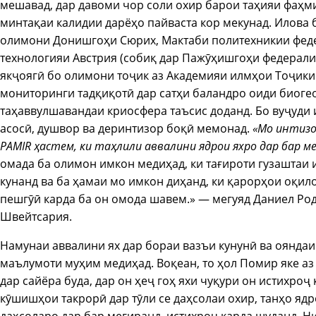
мешавад, дар давоми чор соли охир барои таҳияи фаҳм
минтақаи калидии дарёҳо пайваста кор мекунад. Илова
олимони Донишгоҳи Сюрих, Мактаби политехникии феде
технологияи Австрия (собиқ дар Пажӯҳишгоҳи федерали
якҷоягӣ бо олимони тоҷик аз Академияи илмҳои Тоҷики
мониторинги тадқиқотӣ дар сатҳи баландро оиди биоге
таҳаввулшавандаи криосфера таъсис доданд. Бо вуҷуди
асосӣ, душвор ва деринтизор боқӣ мемонад.
«Мо интизо
PAMIR ҳастем, ки таҳлили аввалини ядрои яхро дар бар ме
омада ба олимон имкон медиҳад, ки тағироти гузаштаи 
кунанд ва ба ҳамаи мо имкон диҳанд, ки қарорҳои оқил
пешгӯӣ карда ба он омода шавем.» — мегуяд Даниел Род
Швейтсария.
Намунаи аввалини ях дар бораи вазъи кунунӣ ва ояндаи
маълумоти муҳим медиҳад. Воқеан, то ҳол Помир яке аз
дар сайёра буда, дар он ҳеҷ гоҳ яхи чуқури он истихроҷ
кӯшишҳои такрорӣ дар тӯли се даҳсолаи охир, танҳо ядр