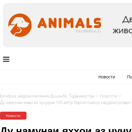
Новости
По
Вечёрка: медиакомпания Душанбе, Таджикистан
/
Новости
/
Ду намунаи яхҳои аз чуҷурии 105 метр барои ошкор кардани розҳои 
Новости
Ду намунаи яхҳои аз чуҷу