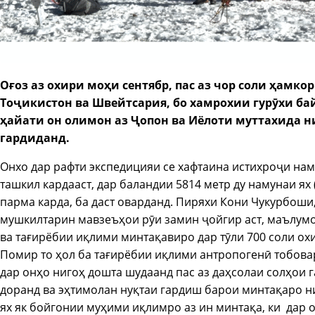
Оғоз аз охири моҳи сентябр, пас аз чор соли ҳамк
Тоҷикистон ва Швейтсария, бо хамрохии гурӯхи ба
ҳайати он олимон аз Ҷопон ва Иёлоти муттахида н
гардиданд.
Онхо дар рафти экспедицияи се хафтаина истихроҷи нам
ташкил кардааст, дар баландии 5814 метр ду намунаи ях 
парма карда, ба даст оварданд. Пиряхи Кони Чукурбоши, 
мушкилтарин мавзеъҳои рӯи замин ҷойгир аст, маълумо
ва тағирёбии иқлими минтақавиро дар тӯли 700 соли ох
Помир то ҳол ба тағирёбии иқлими антропогенӣ тобова
дар онҳо нигоҳ дошта шудаанд пас аз даҳсолаи солҳои г
доранд ва эҳтимолан нуқтаи гардиш барои минтақаро н
ях як бойгонии муҳими иқлимро аз ин минтақа, ки дар