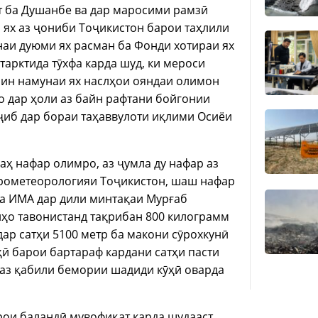
 ба Душанбе ва дар маросими рамзӣ
 ях аз ҷониби Тоҷикистон барои таҳлили
аи дуюми ях расман ба Фонди хотираи ях
тарктида тӯхфа карда шуд, ки мероси
 ин намунаи ях наслҳои ояндаи олимон
о дар ҳоли аз байн рафтани бойгонии
аҷиб дар бораи таҳаввулоти иқлими Осиёи
ҳ нафар олимро, аз ҷумла ду нафар аз
дрометеорологияи Тоҷикистон, шаш нафар
 ва ИМА дар дили минтақаи Мурғаб
онҳо тавонистанд тақрибан 800 килограмм
 дар сатҳи 5100 метр ба макони сӯрохкунӣ
ҳӣ барои бартараф кардани сатҳи пасти
 аз қабили бемории шадиди кӯҳӣ оварда
рои баландӣ мувофиқат карда шудааст,