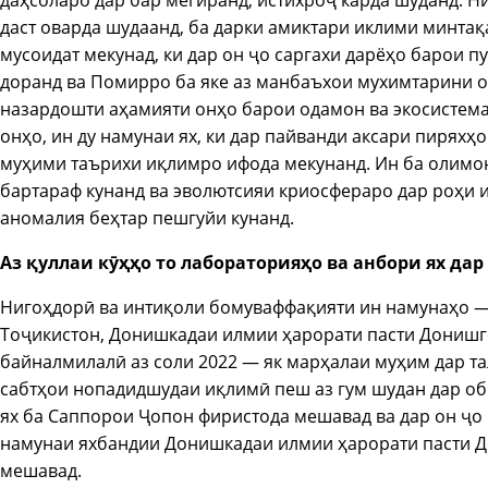
даҳсоларо дар бар мегиранд, истихроҷ карда шуданд. Них
даст оварда шудаанд, ба дарки амиктари иклими минтақа
мусоидат мекунад, ки дар он ҷо саргахи дарёҳо барои п
доранд ва Помирро ба яке аз манбаъхои мухимтарини об
назардошти аҳамияти онҳо барои одамон ва экосистема
онҳо, ин ду намунаи ях, ки дар пайванди аксари пиряхҳ
муҳими таърихи иқлимро ифода мекунанд. Ин ба олимо
бартараф кунанд ва эволютсияи криосфераро дар роҳи 
аномалия беҳтар пешгуйи кунанд.
Аз қуллаи кӯҳҳо то лабораторияҳо ва анбори ях да
Нигоҳдорӣ ва интиқоли бомуваффақияти ин намунаҳо —
Тоҷикистон, Донишкадаи илмии ҳарорати пасти Донишг
байналмилалӣ аз соли 2022 — як марҳалаи муҳим дар т
сабтҳои нопадидшудаи иқлимӣ пеш аз гум шудан дар об
ях ба Саппорои Ҷопон фиристода мешавад ва дар он ҷо
намунаи яхбандии Донишкадаи илмии ҳарорати пасти Д
мешавад.