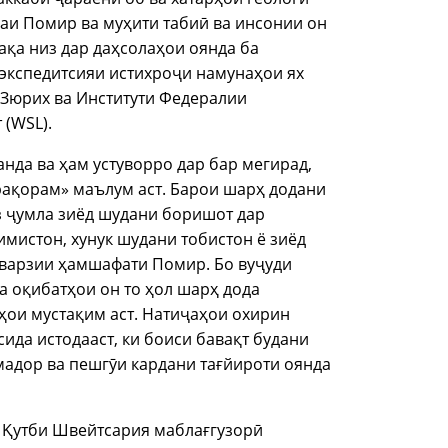
аи Помир ва муҳити табиӣ ва инсонии он
ақа низ дар даҳсолаҳои оянда ба
 экспедитсияи истихроҷи намунаҳои ях
 Зюрих ва Институти Федералии
 (WSL).
нда ва ҳам устуворро дар бар мегирад,
ақорам» маълум аст. Барои шарҳ додани
з ҷумла зиёд шудани боришот дар
имистон, хунук шудани тобистон ё зиёд
варзии ҳамшафати Помир. Бо вуҷуди
а оқибатҳои он то ҳол шарҳ дода
ҳои мустақим аст. Натиҷаҳои охирин
ида истодааст, ки боиси бавақт будани
адор ва пешгӯи кардани тағйироти оянда
и Қутби Швейтсария маблағгузорӣ