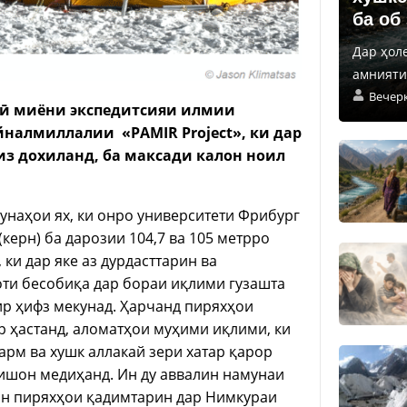
ба об
Дар ҳол
амнияти 
Вечер
орӣ миёни экспедитсияи илмии
йналмиллалии «PAMIR Project», ки дар
из дохиланд, ба максади калон ноил
унаҳои ях, ки онро университети Фрибург
(керн) ба дарозии 104,7 ва 105 метрро
ки дар яке аз дурдасттарин ва
ти бесобиқа дар бораи иқлими гузашта
ир ҳифз мекунад. Ҳарчанд пиряхҳои
р ҳастанд, аломатҳои муҳими иқлими, ки
арм ва хушк аллакай зери хатар қарор
ишон медиҳанд. Ин ду аввалин намунаи
 он пиряхҳои қадимтарин дар Нимкураи