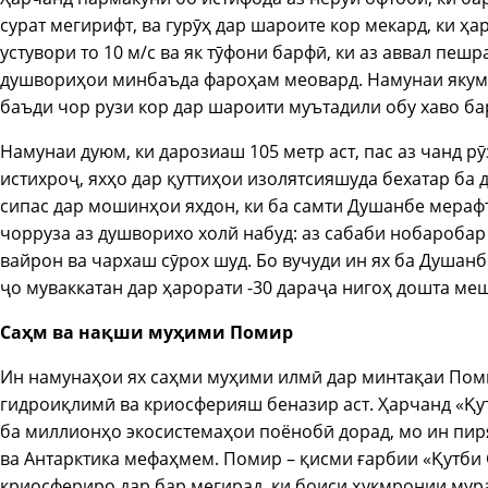
сурат мегирифт, ва гурӯҳ дар шароите кор мекард, ки ҳа
устувори то 10 м/с ва як тӯфони барфӣ, ки аз аввал пеш
душвориҳои минбаъда фароҳам меовард. Намунаи якум, к
баъди чор рузи кор дар шароити муътадили обу хаво ба
Намунаи дуюм, ки дарозиаш 105 метр аст, пас аз чанд рӯ
истихроҷ, яхҳо дар қуттиҳои изолятсияшуда бехатар ба 
сипас дар мошинҳои яхдон, ки ба самти Душанбе мерафт
чорруза аз душворихо холй набуд: аз сабаби нобароба
вайрон ва чархаш сӯрох шуд. Бо вучуди ин ях ба Душанб
ҷо муваккатан дар ҳарорати -30 дараҷа нигоҳ дошта ме
Саҳм ва нақши муҳими Помир
Ин намунаҳои ях саҳми муҳими илмӣ дар минтақаи Поми
гидроиқлимӣ ва криосферияш беназир аст. Ҳарчанд «Қ
ба миллионҳо экосистемаҳои поёнобӣ дорад, мо ин пир
ва Антарктика мефаҳмем. Помир – қисми ғарбии «Қутби
криосфериро дар бар мегирад, ки боиси ҳукмронии мура