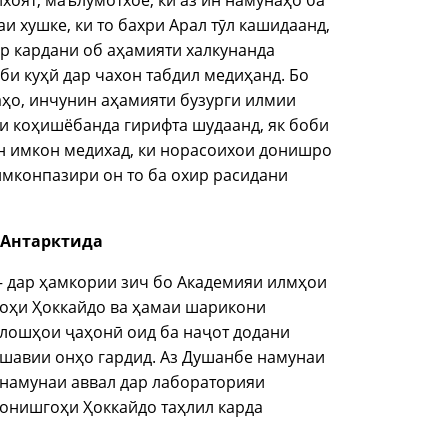
оят, маълумотхое, ки аз ин намунаҳо ​​ба
и хушке, ки то бахри Арал тӯл кашидаанд,
ур кардани об аҳамияти халкунанда
и куҳй дар чахон табдил медиҳанд. Бо
ҳо, инчунин аҳамияти бузурги илмии
ои коҳишёбанда гирифта шудаанд, як боби
н имкон медихад, ки норасоихои донишро
имконпазири он то ба охир расидани
р Антарктида
 дар ҳамкории зич бо Академияи илмҳои
оҳи Ҳоккайдо ва ҳамаи шарикони
алошҳои ҷаҳонӣ оид ба наҷот додани
шавии онҳо гардид. Аз Душанбе намунаи
 намунаи аввал дар лабораторияи
онишгоҳи Ҳоккайдо таҳлил карда