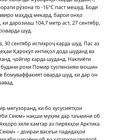
рорати рӯзона то -16°С паст мешуд. Боди
равиро маҳдуд мекард, барои онҳо
и дарозиаш 104,7 метр аст, 27 сентябр,
роварда шуд.
з, 30 сентябр истихроҷ карда шуд. Пас аз
деҳаи Қарокӯл интиқол дода шуданд ва
анд, ҷойгир карда шуданд. Наклиёти
р будани рохи Помир суспензияи мошин
е бомуваффакият оварда шуд, ки дар он
шавад.
р мегузоранд, ки бо хусусиятҳои
утби Сеюм» нақши муҳим дар таъмини об
яхҳоро хеле камтар аз пиряхҳои Арктика
 Сеюм» – доираи васеъи падидаҳои
ккаби ҷараёни об ва хатарҳои геологӣ