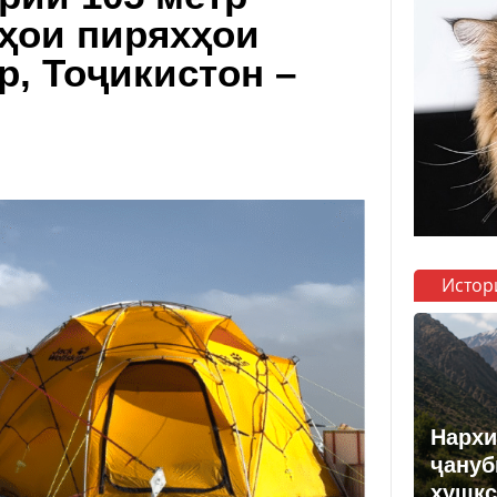
зҳои пиряхҳои
р, Тоҷикистон –
Истор
Нархи
ҷануб
хушкс