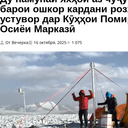
барои ошкор кардани ро
устувор дар Кӯҳҳои Поми
Осиёи Марказӣ
От
Вечерка
16 октября, 2025
1 075