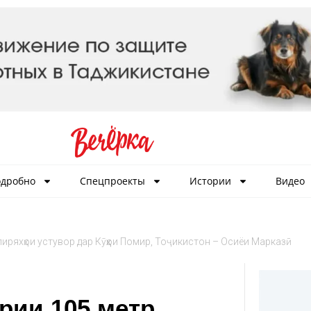
дробно
Спецпроекты
Истории
Видео
пиряхҳои устувор дар Кӯҳҳои Помир, Тоҷикистон – Осиёи Марказӣ
рии 105 метр