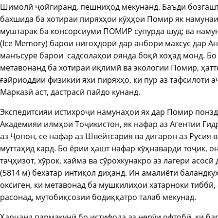
Шимолӣ ҷойгиранд, пешниҳод мекунанд. Баъди бозгашт
бахшида ба хотираи пиряхҳои кӯҳҳои Помир як намунаи
муштарак ба консорсиуми ПОМИР супурда шуд; ва намун
(Ice Memory) барои нигоҳдорӣ дар анбори махсус дар Ан
манъсуре барои садсолаҳои оянда боқӣ хоҳад монд. Бо
метавонанд ба хотираи иқлимӣ ва экологии Помир, ҳатт
ғайриоддии физикии яхи пиряхҳо, ки пур аз тафсилоти 
Марказӣ аст, дастрасӣ пайдо кунанд.
Экспедитсияи истихроҷи намунаҳои ях дар Помир понзда
Академияи илмҳои Тоҷикистон, як нафар аз Агентии Ги
аз Ҷопон, се нафар аз Швейтсария ва дигарон аз Русия
муттаҳид кард. Бо ёрии ҳашт нафар кӯҳнаварди тоҷик, 
таҷҳизот, хӯрок, хайма ва сӯрохкунакро аз лагери асосӣ
(5814 м) бехатар интиқол диҳанд. Ин амалиёти баландку
оксиген, ки метавонад ба мушкилиҳои хатарноки тиббӣ,
расонад, мутобиқсозии бодиққатро талаб мекунад.
Ҳарчанд пармакунӣ бо истифода аз нерӯи офтобӣ, ки ба