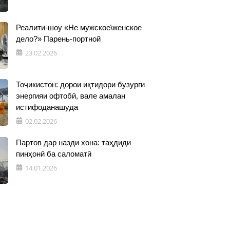
Реалити-шоу «Не мужское\женское
дело?» Парень-портной
23.02.2026
Тоҷикистон: дорои иқтидори бузурги
энергияи офтобӣ, вале амалан
истифоданашуда
02.02.2026
Партов дар назди хона: таҳдиди
пинҳонӣ ба саломатӣ
14.01.2026