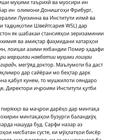
иши муҳими таърихӣ ва муосири ин
 бар ин олимони Донишгоҳи Фрибург,
ралии Луизинна ва Институти илмӣ ва
и тадқиқотии Швейтсария WSL) дар
стон як шабакаи стансияҳои зеризаминии
охимия ва амиқтар фаҳмидани хатарҳои
 ин, лоиҳаи азими яхбандии Помир ҳадафи
ри марҳилаи навбатии муҳими лоиҳаи
гирад»,
мегӯяд доктор. Маълумоти ба даст
иқлимро дар сайёраи мо беҳтар дарк
она қабул кунем, то мушкилоти ояндаро
е, Директори иҷроияи Институти қутби
 пиряхҳо ва маҷрои дарёҳо дар минтақа
 охирин минтақаҳои бузурги баландкӯҳ
 карда нашуда буд. Сарфи назар аз
оҳои нисбатан сусте, ки мӯҳлатҳои бисёр