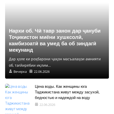
Нархи об. Чӣ тавр занон дар ҷануби
Тоҷикистон миёни хушксолӣ,
камбизоатӣ ва умед ба об зиндагӣ
мекунанд
Дар ҳоле ки роҳбарони ҷаҳон масъалаҳои амнияти
об, тағйирёбии иқлим...
Вечерка
22.06.2026
Цена воды. Как женщины юга
Таджикистана живут между засухой,
бедностью и надеждой на воду
22.06.2026