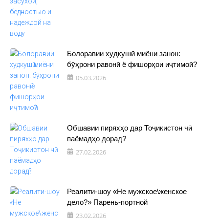
Болоравии худкушӣ миёни занон:
бӯҳрони равонӣ ё фишорҳои иҷтимоӣ?
05.03.2026
Обшавии пиряхҳо дар Тоҷикистон чӣ
паёмадҳо дорад?
27.02.2026
Реалити-шоу «Не мужское\женское
дело?» Парень-портной
23.02.2026