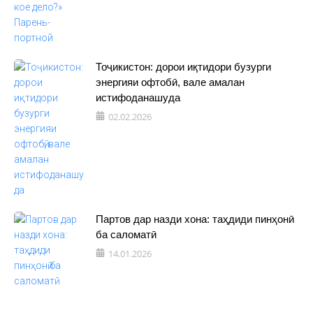
Тоҷикистон: дорои иқтидори бузурги
энергияи офтобӣ, вале амалан
истифоданашуда
02.02.2026
Партов дар назди хона: таҳдиди пинҳонӣ
ба саломатӣ
14.01.2026