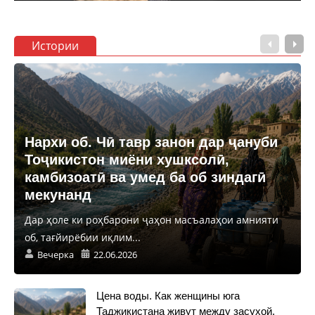
Истории
Нархи об. Чӣ тавр занон дар ҷануби
Тоҷикистон миёни хушксолӣ,
камбизоатӣ ва умед ба об зиндагӣ
мекунанд
Дар ҳоле ки роҳбарони ҷаҳон масъалаҳои амнияти
об, тағйирёбии иқлим...
Вечерка
22.06.2026
Цена воды. Как женщины юга
Таджикистана живут между засухой,