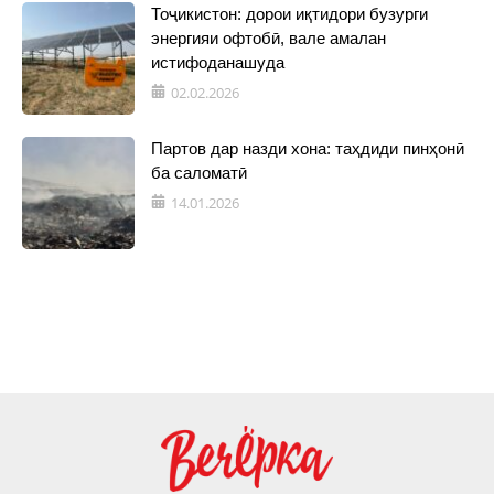
Тоҷикистон: дорои иқтидори бузурги
энергияи офтобӣ, вале амалан
истифоданашуда
02.02.2026
Партов дар назди хона: таҳдиди пинҳонӣ
ба саломатӣ
14.01.2026