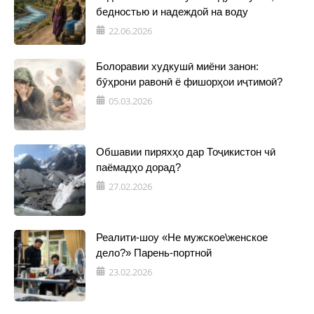
бедностью и надеждой на воду
22.06.2026
Болоравии худкушӣ миёни занон:
бӯҳрони равонӣ ё фишорҳои иҷтимоӣ?
05.03.2026
Обшавии пиряхҳо дар Тоҷикистон чӣ
паёмадҳо дорад?
27.02.2026
Реалити-шоу «Не мужское\женское
дело?» Парень-портной
23.02.2026