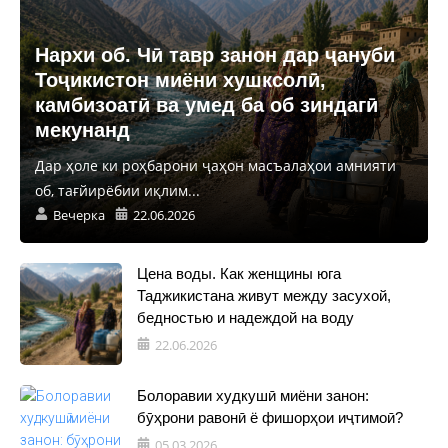
Нархи об. Чӣ тавр занон дар ҷануби
Тоҷикистон миёни хушксолӣ,
камбизоатӣ ва умед ба об зиндагӣ
мекунанд
Дар ҳоле ки роҳбарони ҷаҳон масъалаҳои амнияти
об, тағйирёбии иқлим...
Вечерка
22.06.2026
Цена воды. Как женщины юга
Таджикистана живут между засухой,
бедностью и надеждой на воду
22.06.2026
Болоравии худкушӣ миёни занон:
бӯҳрони равонӣ ё фишорҳои иҷтимоӣ?
05.03.2026