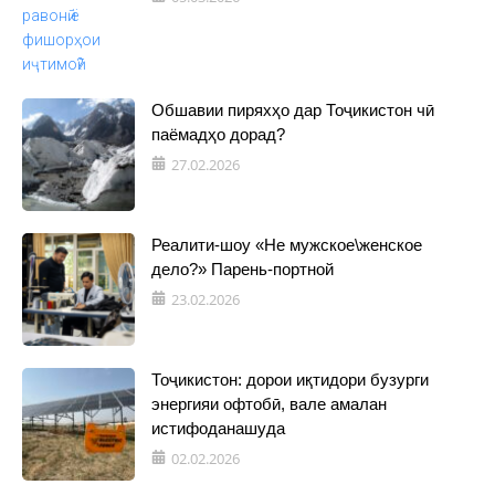
Обшавии пиряхҳо дар Тоҷикистон чӣ
паёмадҳо дорад?
27.02.2026
Реалити-шоу «Не мужское\женское
дело?» Парень-портной
23.02.2026
Тоҷикистон: дорои иқтидори бузурги
энергияи офтобӣ, вале амалан
истифоданашуда
02.02.2026