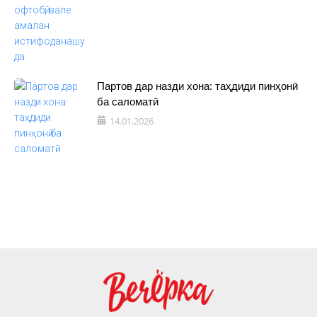
Партов дар назди хона: таҳдиди пинҳонӣ
ба саломатӣ
14.01.2026