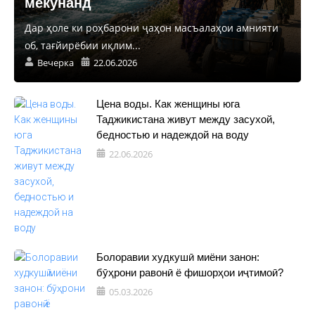
мекунанд
Дар ҳоле ки роҳбарони ҷаҳон масъалаҳои амнияти
об, тағйирёбии иқлим...
Вечерка
22.06.2026
Цена воды. Как женщины юга
Таджикистана живут между засухой,
бедностью и надеждой на воду
22.06.2026
Болоравии худкушӣ миёни занон:
бӯҳрони равонӣ ё фишорҳои иҷтимоӣ?
05.03.2026