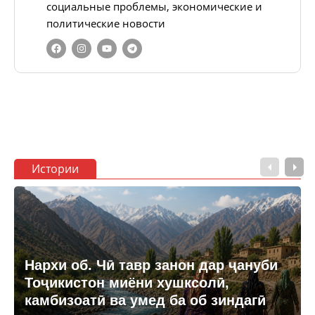
социальные проблемы, экономические и
политические новости
Истории
Нархи об. Чӣ тавр занон дар ҷануби
Тоҷикистон миёни хушксолӣ,
камбизоатӣ ва умед ба об зиндагӣ