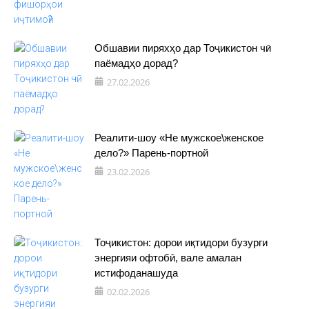
Обшавии пиряхҳо дар Тоҷикистон чӣ
паёмадҳо дорад?
27.02.2026
Реалити-шоу «Не мужское\женское
дело?» Парень-портной
23.02.2026
Тоҷикистон: дорои иқтидори бузурги
энергияи офтобӣ, вале амалан
истифоданашуда
02.02.2026