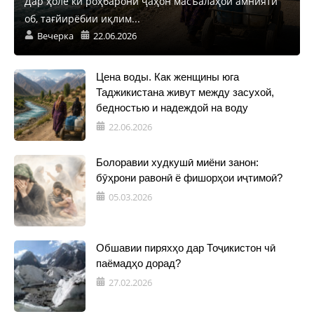
Дар ҳоле ки роҳбарони ҷаҳон масъалаҳои амнияти
об, тағйирёбии иқлим...
Вечерка
22.06.2026
Цена воды. Как женщины юга
Таджикистана живут между засухой,
бедностью и надеждой на воду
22.06.2026
Болоравии худкушӣ миёни занон:
бӯҳрони равонӣ ё фишорҳои иҷтимоӣ?
05.03.2026
Обшавии пиряхҳо дар Тоҷикистон чӣ
паёмадҳо дорад?
27.02.2026