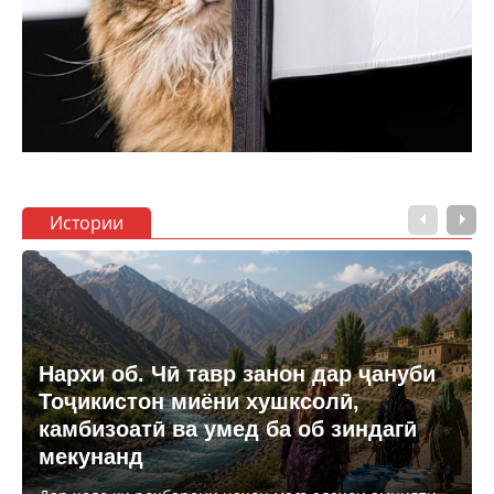
Истории
Нархи об. Чӣ тавр занон дар ҷануби
Тоҷикистон миёни хушксолӣ,
камбизоатӣ ва умед ба об зиндагӣ
мекунанд