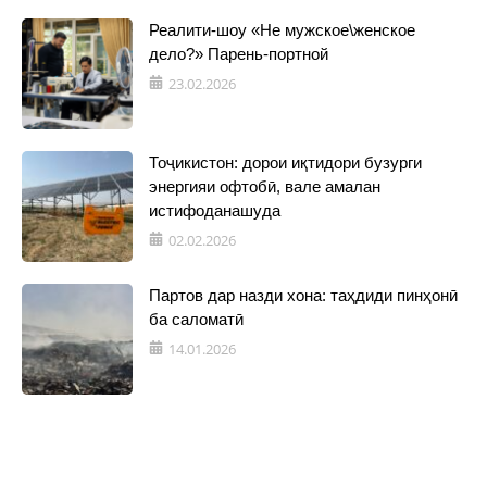
Реалити-шоу «Не мужское\женское
дело?» Парень-портной
23.02.2026
Тоҷикистон: дорои иқтидори бузурги
энергияи офтобӣ, вале амалан
истифоданашуда
02.02.2026
Партов дар назди хона: таҳдиди пинҳонӣ
ба саломатӣ
14.01.2026