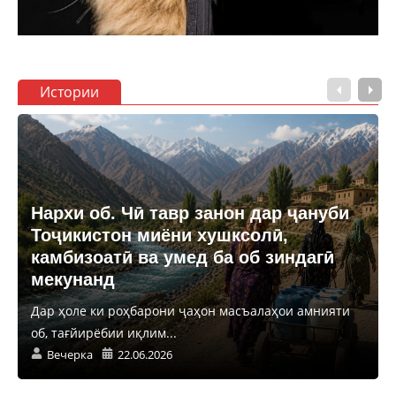
Истории
Нархи об. Чӣ тавр занон дар ҷануби
Тоҷикистон миёни хушксолӣ,
камбизоатӣ ва умед ба об зиндагӣ
мекунанд
Дар ҳоле ки роҳбарони ҷаҳон масъалаҳои амнияти
об, тағйирёбии иқлим...
Вечерка
22.06.2026