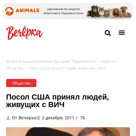
/
/
Вечёрка: медиакомпания Душанбе, Таджикистан
Новости
/
Общество
Посол США принял людей, живущих с ВИЧ
Общество
Посол США принял людей,
живущих с ВИЧ
От
Вечерка
2 декабря, 2011
76