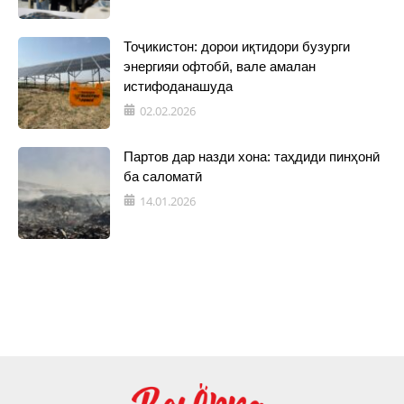
Тоҷикистон: дорои иқтидори бузурги
энергияи офтобӣ, вале амалан
истифоданашуда
02.02.2026
Партов дар назди хона: таҳдиди пинҳонӣ
ба саломатӣ
14.01.2026