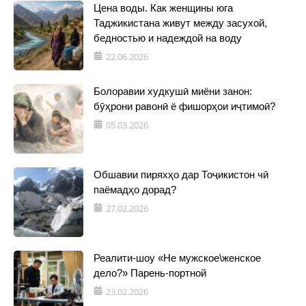
Цена воды. Как женщины юга
Таджикистана живут между засухой,
бедностью и надеждой на воду
22.06.2026
Болоравии худкушӣ миёни занон:
бӯҳрони равонӣ ё фишорҳои иҷтимоӣ?
05.03.2026
Обшавии пиряхҳо дар Тоҷикистон чӣ
паёмадҳо дорад?
27.02.2026
Реалити-шоу «Не мужское\женское
дело?» Парень-портной
23.02.2026