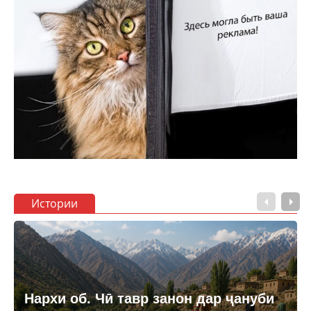
Истории
Нархи об. Чӣ тавр занон дар ҷануби