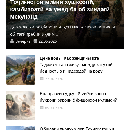
Тоҷикистон миёни хушксолӣ,
камбизоатӣ ва умед ба об зиндагӣ
мекунанд
Дар ҳоле ки роҳбарони ҷаҳон масъалаҳои амнияти
об, тағйирёбии иқлим...
Вечерка
22.06.2026
Цена воды. Как женщины юга
Таджикистана живут между засухой,
бедностью и надеждой на воду
22.06.2026
Болоравии худкушӣ миёни занон:
бӯҳрони равонӣ ё фишорҳои иҷтимоӣ?
05.03.2026
Обшавии пиряхҳо дар Тоҷикистон чӣ