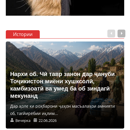
Истории
Нархи об. Чӣ тавр занон дар ҷануби
Тоҷикистон миёни хушксолӣ,
камбизоатӣ ва умед ба об зиндагӣ
мекунанд
Дар ҳоле ки роҳбарони ҷаҳон масъалаҳои амнияти
об, тағйирёбии иқлим...
Вечерка
22.06.2026