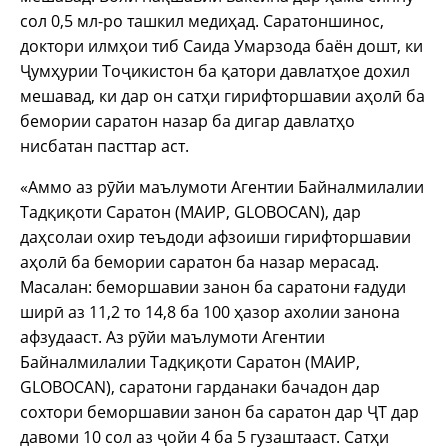
сол 0,5 мл-ро ташкил медиҳад. Саратоншинос,
доктори илмҳои тиб Саида Умарзода баён дошт, ки
Ҷумҳурии Тоҷикистон ба қатори давлатҳое дохил
мешавад, ки дар он сатҳи гирифторшавии аҳолӣ ба
бемории саратон назар ба дигар давлатҳо
нисбатан пасттар аст.
«Аммо аз рӯйи маълумоти Агентии Байналмилалии
Тадқиқоти Саратон (МАИР, GLOBOCAN), дар
даҳсолаи охир теъдоди афзоиши гирифторшавии
аҳолӣ ба бемории саратон ба назар мерасад.
Масалан: беморшавии занон ба саратони ғадуди
ширӣ аз 11,2 то 14,8 ба 100 ҳазор ахолии занона
афзудааст. Аз рӯйи маълумоти Агентии
Байналмилалии Тадқиқоти Саратон (МАИР,
GLOBOCAN), саратони гарданаки бачадон дар
сохтори беморшавии занон ба саратон дар ҶТ дар
давоми 10 сол аз ҷойи 4 ба 5 гузаштааст. Сатҳи