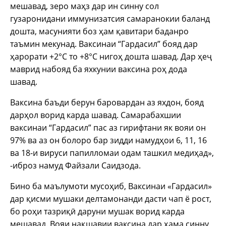
мешавад, зеро маҳз дар ин синну сол
гузаронидани иммунизатсия самаранокии баланд
дошта, масунияти боз ҳам қавитари баданро
таъмин мекунад. Ваксинаи “Гардасил” бояд дар
ҳарорати +2°С то +8°С нигоҳ дошта шавад. Дар ҳеҷ
маврид набояд ба яхкунии ваксина роҳ дода
шавад.
Ваксина баъди берун баровардан аз яхдон, бояд
дарҳол ворид карда шавад. Самарабахшии
ваксинаи “Гардасил” пас аз гирифтани як вояи он
97% ва аз он болоро бар зидди намудҳои 6, 11, 16
ва 18-и вируси папилломаи одам ташкил медиҳад»,
-иброз намуд Файзали Саидзода.
Бино ба маълумоти мусоҳиб, Ваксинаи «Гардасил»
дар қисми мушаки делтамонанди дасти чап ё рост,
бо роҳи тазриқӣ даруни мушак ворид карда
мешавад. Вояи нақшавии ваксина дар ҳама синну