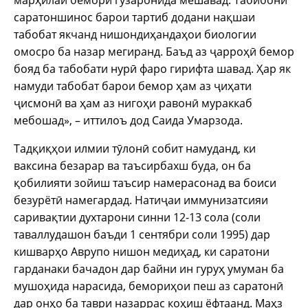
саратоншинос барои тартиб додани нақшаи
табобат якчанд нишондиҳандаҳои биологии
омосро ба назар мегиранд. Баъд аз ҷарроҳӣ бемор
бояд ба табобати нурӣ фаро гирифта шавад. Ҳар як
намуди табобат барои бемор ҳам аз ҷиҳати
ҷисмонӣ ва ҳам аз нигоҳи равонӣ мураккаб
мебошад», – иттилоъ дод Саида Умарзода.
Тадқиқҳои илмии тӯлонӣ собит намуданд, ки
ваксина безарар ва таъсирбахш буда, он ба
қобилияти зойиш таъсир намерасонад ва боиси
безурётӣ намегардад. Натиҷаи иммунизатсияи
саривақтии духтарони синни 12-13 сола (соли
таваллудашон баъди 1 сентябри соли 1995) дар
кишварҳо Аврупо нишон медиҳад, ки саратони
гарданаки бачадон дар байни ин гуруҳ умуман ба
мушоҳида нарасида, бемориҳои пеш аз саратонӣ
дар онҳо ба таври назаррас коҳиш ёфтаанд. Маҳз