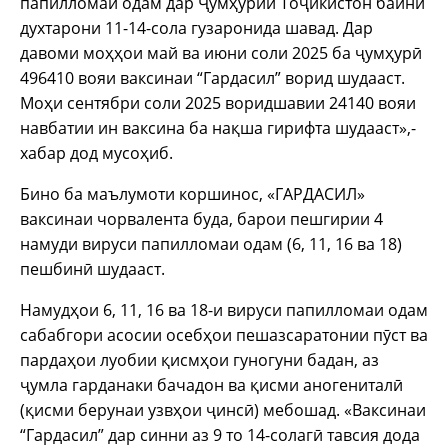
папилломаи одам дар Ҷумҳурии Тоҷикистон байни
духтарони 11-14-сола гузаронида шавад. Дар
давоми моҳҳои май ва июни соли 2025 ба ҷумҳурӣ
496410 вояи ваксинаи “Гардасил” ворид шудааст.
Моҳи сентябри соли 2025 воридшавии 24140 вояи
навбатии ин ваксина ба нақша гирифта шудааст»,-
хабар дод мусоҳиб.
Бино ба маълумоти коршинос, «ГАРДАСИЛ»
ваксинаи чорвалента буда, барои пешгирии 4
намуди вируси папилломаи одам (6, 11, 16 ва 18)
пешбинӣ шудааст.
Намудҳои 6, 11, 16 ва 18-и вируси папилломаи одам
сабабгори асосии осебҳои пешазсаратонии пӯст ва
пардаҳои луобии қисмҳои гуногуни бадан, аз
ҷумла гарданаки бачадон ва қисми аногениталӣ
(қисми берунаи узвҳои ҷинсӣ) мебошад. «Ваксинаи
“Гардасил” дар синни аз 9 то 14-солагӣ тавсия дода