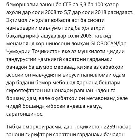
беморшавии занон ба СГБ аз 6,3 ба 100 ҳазор
аҳолӣ дар соли 2008 то 5,7 дар соли 2018 расидааст.
Эҳтимол ин ҳолат вобаста аст ба сифати
ҷамъоварии маълумот оид ба ҳолатҳои
бақайдгирифташуда дар соли 2008, таъкид
менамоянд коршиносони лоиҳаи GLOBOCANДар
Ҷумҳурии Тоҷикистон яке аз мушкилоти ҷиддии
тандурустии ҷамъиятӣ саратони гарданаки
бачадон ба шумор меравад, ки яке аз сабабҳои
асосии он мавҷудияти вируси папилломаи одам
дар бадани бемор мебошад Ҳарчанд бештари
сироятёфтагон нишонаҳои равшан надошта
бошанд ҳам, вале оқибатҳои он метавонанд хеле
ҷиддӣ бошанд»,-ибрози андеша намуд
саратоншинос.
Тибқи оморҳои расмӣ, дар Тоҷикистон 2259 нафар
занони гирифтори саратони гарданаки бачадон