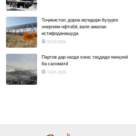
Тоҷикистон: дорои иқтидори бузурги
энергияи офтобӣ, вале амалан
истифоданашуда
02.02.2026
Партов дар назди хона: таҳдиди пинҳонӣ
ба саломатӣ
14.01.2026