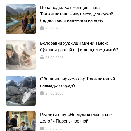
Цена воды. Как женщины юга
Таджикистана живут между засухой,
бедностью и надеждой на воду
22.06.2026
Болоравии худкушӣ миёни занон:
бӯҳрони равонӣ ё фишорҳои иҷтимоӣ?
05.03.2026
Обшавии пиряхҳо дар Тоҷикистон чӣ
паёмадҳо дорад?
27.02.2026
Реалити-шоу «Не мужское\женское
дело?» Парень-портной
23.02.2026