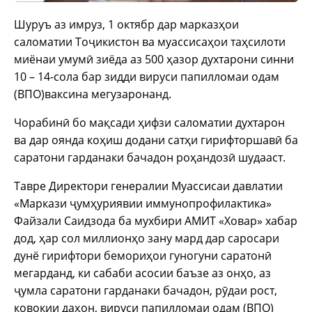
Шуруъ аз имруз, 1 октябр дар марказҳои
саломатии Тоҷикистон ва муассисаҳои таҳсилоти
миёнаи умумӣ зиёда аз 500 ҳазор духтарони синни
10 – 14-сола бар зидди вируси папилломаи одам
(ВПО)ваксина мегузаронанд.
Чорабинӣ бо мақсади ҳифзи саломатии духтарон
ва дар оянда коҳиш додани сатҳи гирифторшавӣ ба
саратони гарданаки бачадон роҳандозӣ шудааст.
Тавре Директори генералии Муассисаи давлатии
«Маркази ҷумҳуриявии иммунопрофилактика»
Файзали Саидзода ба мухбири АМИТ «Ховар» хабар
дод, ҳар сол миллионҳо зану мард дар саросари
дунё гирифтори бемориҳои гуногуни саратонӣ
мегарданд, ки сабаби асосии баъзе аз онҳо, аз
ҷумла саратони гарданаки бачадон, рӯдаи рост,
ковокии даҳон, вируси папилломаи одам (ВПО)