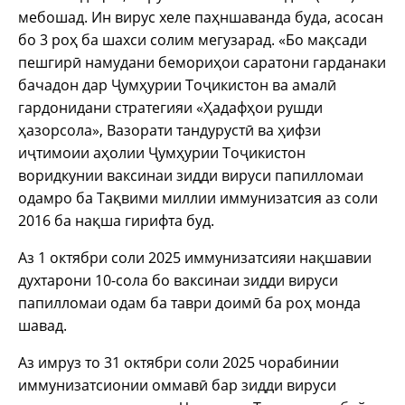
мебошад. Ин вирус хеле паҳншаванда буда, асосан
бо 3 роҳ ба шахси солим мегузарад. «Бо мақсади
пешгирӣ намудани бемориҳои саратони гарданаки
бачадон дар Ҷумҳурии Тоҷикистон ва амалӣ
гардонидани стратегияи «Ҳадафҳои рушди
ҳазорсола», Вазорати тандурустӣ ва ҳифзи
иҷтимоии аҳолии Ҷумҳурии Тоҷикистон
воридкунии ваксинаи зидди вируси папилломаи
одамро ба Тақвими миллии иммунизатсия аз соли
2016 ба нақша гирифта буд.
Аз 1 октябри соли 2025 иммунизатсияи нақшавии
духтарони 10-сола бо ваксинаи зидди вируси
папилломаи одам ба таври доимӣ ба роҳ монда
шавад.
Аз имруз то 31 октябри соли 2025 чорабинии
иммунизатсионии оммавӣ бар зидди вируси