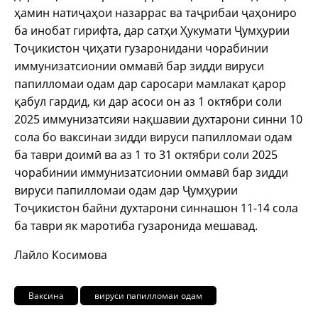
ҳамин натиҷаҳои назаррас ва таҷрибаи ҷаҳониро
ба инобат гирифта, дар сатҳи Ҳукумати Ҷумҳурии
Тоҷикистон ҷиҳати гузаронидани чорабинии
иммунизатсионии оммавӣ бар зидди вируси
папилломаи одам дар саросари мамлакат қарор
қабул гардид, ки дар асоси он аз 1 октябри соли
2025 иммунизатсияи нақшавии духтарони синни 10
сола бо ваксинаи зидди вируси папилломаи одам
ба таври доимӣ ва аз 1 то 31 октябри соли 2025
чорабинии иммунизатсионии оммавӣ бар зидди
вируси папилломаи одам дар Ҷумҳурии
Тоҷикистон байни духтарони синнашон 11-14 сола
ба таври як маротиба гузаронида мешавад.
Лайло Косимова
Ваксина
вируси папилломаи одам