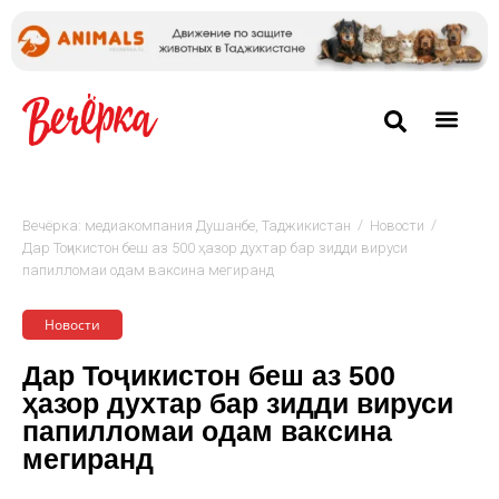
/
/
Вечёрка: медиакомпания Душанбе, Таджикистан
Новости
Дар Тоҷикистон беш аз 500 ҳазор духтар бар зидди вируси
папилломаи одам ваксина мегиранд
Новости
Дар Тоҷикистон беш аз 500
ҳазор духтар бар зидди вируси
папилломаи одам ваксина
мегиранд