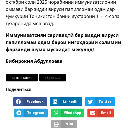
октябри соли 2025 чорабинии иммунизатсионии
оммавӣ бар зидди вируси папилломаи одам дар
Ҷумҳурии Тоҷикистон байни духтарони 11-14-сола
гузаронида мешавад.
Иммунизатсияи саривақтӣ бар зидди вируси
папилломаи одам барои нигоҳдории солимии
фарзанди шумо мусоидат мекунад!
Бибирокия Абдуллоева
вакцинация
здоровье
Поделиться:
Facebook
LinkedIn
Twitter
Telegram
WhatsApp
Email
Print