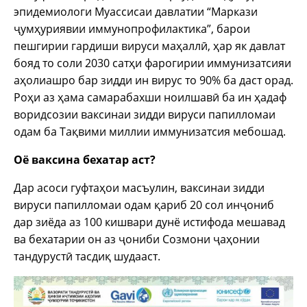
эпидемиологи Муассисаи давлатии “Маркази
ҷумҳуриявии иммунопрофилактика”, барои
пешгирии гардиши вируси маҳаллӣ, ҳар як давлат
бояд то соли 2030 сатҳи фарогирии иммунизатсияи
аҳолиашро бар зидди ин вирус то 90% ба даст орад.
Роҳи аз ҳама самарабахши ноилшавӣ ба ин ҳадаф
воридсозии ваксинаи зидди вируси папилломаи
одам ба Тақвими миллии иммунизатсия мебошад.
Оё ваксина бехатар аст?
Дар асоси гуфтаҳои масъулин, ваксинаи зидди
вируси папилломаи одам қариб 20 сол инҷониб
дар зиёда аз 100 кишвари дунё истифода мешавад
ва бехатарии он аз ҷониби Созмони ҷаҳонии
тандурустӣ тасдиқ шудааст.