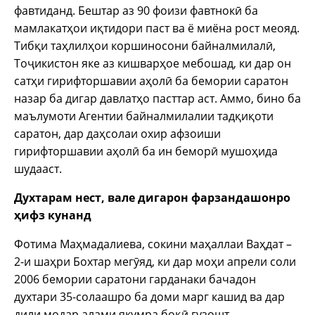
фавтиданд. Бештар аз 90 фоизи фавтнокӣ ба
мамлакатҳои иқтидори паст ва ё миёна рост меояд.
Тибқи таҳлилҳои коршиносони байналмилалӣ,
Тоҷикистон яке аз кишварҳое мебошад, ки дар он
сатҳи гирифторшавии аҳолӣ ба бемории саратон
назар ба дигар давлатҳо пасттар аст. Аммо, бино ба
маълумоти Агентии байналмилалии тадқиқоти
саратон, дар даҳсолаи охир афзоиши
гирифторшавии аҳолӣ ба ин беморӣ мушоҳида
шудааст.
Духтарам нест, вале дигарон фарзандашонро
ҳифз кунанд
Фотима Маҳмадалиева, сокини маҳаллаи Ваҳдат –
2-и шаҳри Бохтар мегӯяд, ки дар моҳи апрели соли
2006 бемории саратони гарданаки бачадон
духтари 35-солаашро ба доми марг кашид ва дар
дили модар алами якумра боқӣ гузошт.