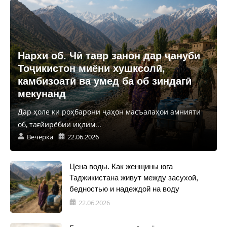
Нархи об. Чӣ тавр занон дар ҷануби
Тоҷикистон миёни хушксолӣ,
камбизоатӣ ва умед ба об зиндагӣ
мекунанд
Дар ҳоле ки роҳбарони ҷаҳон масъалаҳои амнияти
об, тағйирёбии иқлим...
Вечерка
22.06.2026
Цена воды. Как женщины юга
Таджикистана живут между засухой,
бедностью и надеждой на воду
22.06.2026