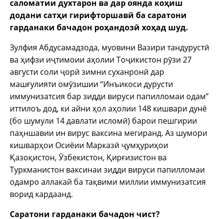
саломатии духтарон ва дар оянда коҳиш
додани сатҳи гирифторшавӣ ба саратони
гарданаки бачадон роҳандозӣ хоҳад шуд.
Зулфия Абдусамадзода, муовини Вазири тандурустӣ
ва ҳифзи иҷтимоии аҳолии Тоҷикистон рӯзи 27
августи соли ҷорӣ зимни суханронӣ дар
машғулияти омӯзишии “Инъикоси дурусти
иммунизатсия бар зидди вируси папилломаи одам”
иттилоъ дод, ки айни ҳол аҳолии 148 кишвари дунё
(бо шумули 14 давлати исломӣ) барои пешгирии
паҳншавии ин вирус ваксина мегиранд. Аз шумори
кишварҳои Осиёии Марказӣ ҷумҳуриҳои
Қазоқистон, Ӯзбекистон, Қирғизистон ва
Туркманистон ваксинаи зидди вируси папилломаи
одамро аллакай ба тақвими миллии иммунизатсия
ворид кардаанд.
Саратони гарданаки бачадон чист?