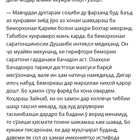
— Мавҷудаи духтарам соҳиби ду фарзанд буд. Баъд
аз хунравии зиёд ӯро аз хонаи шавҳараш ба
беморхонаи Қарияи болои шаҳри Бохтар меоранд.
Табибон хунравиро манъ карда, ба беморхонаи
саратоншиносии Душанбе интиқол медиҳанд. Он
ҷо муайян мекунанд, ки гирифтори бемории
саратони гарданаки бачадон аст. Озахҳои
бачадонро тариқи дастгоҳи махсуси барқӣ
месӯзонанд, вале ин ҳам натиҷа намедиҳад. Дигар
илоҷ набуд. Бемориаш дар марҳилаи ниҳоӣ қарор
дошт. Бо ҳамон сӯзу фарёд ба хона овардем.
Хоҳараш Зайнаб, ки он замон дар коллеҷи тиббии
шаҳр таҳсил мекард, зуд-зуд дорувории
таскинбахши дардро ба бадани ӯ ворид менамуд,
то сӯзиши қисмати поини шикамаш кам шавад. Бо
кумаки писаронам, ки дар муҳоҷират буданд,
давоми як сол аз ҳамаи имкониятҳо истифода