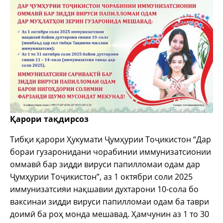
Қарори тақдирсоз
Тибқи қарори Ҳукумати Ҷумҳурии Тоҷикистон “Дар
бораи гузаронидани чорабинии иммунизатсионии
оммавӣ бар зидди вируси папилломаи одам дар
Ҷумҳурии Тоҷикистон”, аз 1 октябри соли 2025
иммунизатсияи нақшавии духтарони 10-сола бо
ваксинаи зидди вируси папилломаи одам ба таври
доимӣ ба роҳ монда мешавад. Ҳамчунин аз 1 то 30