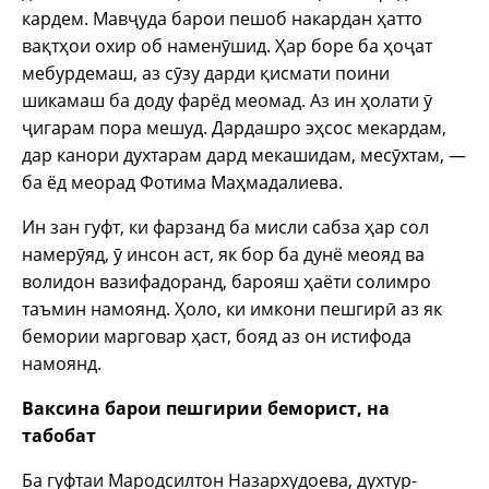
кардем. Мавҷуда барои пешоб накардан ҳатто
вақтҳои охир об наменӯшид. Ҳар боре ба ҳоҷат
мебурдемаш, аз сӯзу дарди қисмати поини
шикамаш ба доду фарёд меомад. Аз ин ҳолати ӯ
ҷигарам пора мешуд. Дардашро эҳсос мекардам,
дар канори духтарам дард мекашидам, месӯхтам, —
ба ёд меорад Фотима Маҳмадалиева.
Ин зан гуфт, ки фарзанд ба мисли сабза ҳар сол
намерӯяд, ӯ инсон аст, як бор ба дунё меояд ва
волидон вазифадоранд, барояш ҳаёти солимро
таъмин намоянд. Ҳоло, ки имкони пешгирӣ аз як
бемории марговар ҳаст, бояд аз он истифода
намоянд.
Ваксина барои пешгирии бемори
ст, на
табобат
Ба гуфтаи Мародсилтон Назархудоева, духтур-