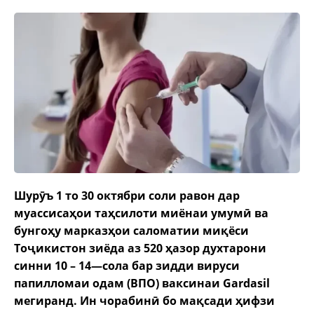
Шурӯъ
1
то
3
0
октябри соли равон
дар
муассисаҳои таҳсилоти миёнаи умумӣ ва
бунгоҳу марказҳои саломатии
миқёси
Тоҷикистон зи
ё
да аз 520 ҳазор духтарони
синни
10 –
14
—
сола
бар зидди
вируси
папил
л
омаи одам
(ВПО)
ваксина
и Gardasil
мегиранд.
Ин чорабинӣ бо мақсади ҳифзи