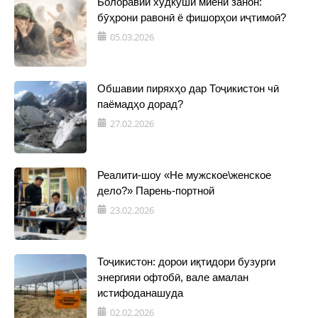
Болоравии худкушӣ миёни занон:
бӯҳрони равонӣ ё фишорҳои иҷтимоӣ?
05.03.2026
Обшавии пиряхҳо дар Тоҷикистон чӣ
паёмадҳо дорад?
27.02.2026
Реалити-шоу «Не мужское\женское
дело?» Парень-портной
23.02.2026
Тоҷикистон: дорои иқтидори бузурги
энергияи офтобӣ, вале амалан
истифоданашуда
02.02.2026