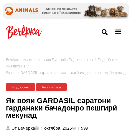
/
/
Вечёрка: медиакомпания Душанбе, Таджикистан
Подробно
/
Аналитика
Як вояи GARDASIL саратони гарданаки бачадонро пешгирӣ мекунад
Подробно
Аналитика
Як вояи GARDASIL саратони
гарданаки бачадонро пешгирӣ
мекунад
От
Вечерка
1 октября, 2025
1 999