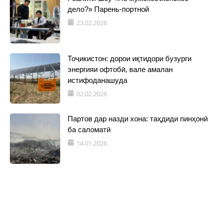
дело?» Парень-портной
23.02.2026
Тоҷикистон: дорои иқтидори бузурги
энергияи офтобӣ, вале амалан
истифоданашуда
02.02.2026
Партов дар назди хона: таҳдиди пинҳонӣ
ба саломатӣ
14.01.2026