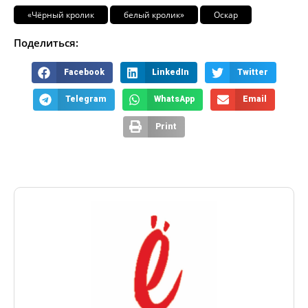
«Чёрный кролик
белый кролик»
Оскар
Поделиться:
Facebook
LinkedIn
Twitter
Telegram
WhatsApp
Email
Print