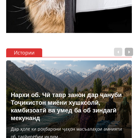
Истории
Нархи об. Чӣ тавр занон дар ҷануби
Тоҷикистон миёни хушксолӣ,
камбизоатӣ ва умед ба об зиндагӣ
мекунанд
Дар ҳоле ки роҳбарони ҷаҳон масъалаҳои амнияти
об, тағйирёбии иқлим...