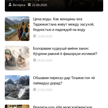
Вечерка
22.06.2026
Цена воды. Как женщины юга
Таджикистана живут между засухой,
бедностью и надеждой на воду
22.06.2026
Болоравии худкушӣ миёни занон:
бӯҳрони равонӣ ё фишорҳои иҷтимоӣ?
05.03.2026
Обшавии пиряхҳо дар Тоҷикистон чӣ
паёмадҳо дорад?
27.02.2026
Реалити-шоу «Не мужское\женское