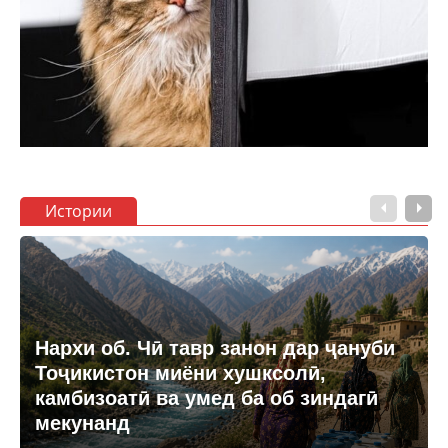
Истории
Нархи об. Чӣ тавр занон дар ҷануби
Тоҷикистон миёни хушксолӣ,
камбизоатӣ ва умед ба об зиндагӣ
мекунанд