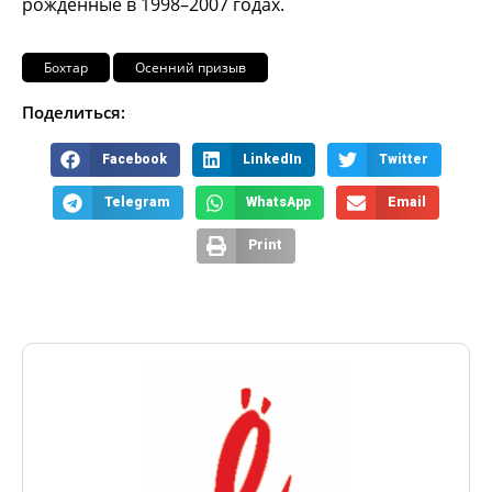
рождённые в 1998–2007 годах.
Бохтар
Осенний призыв
Поделиться:
Facebook
LinkedIn
Twitter
Telegram
WhatsApp
Email
Print