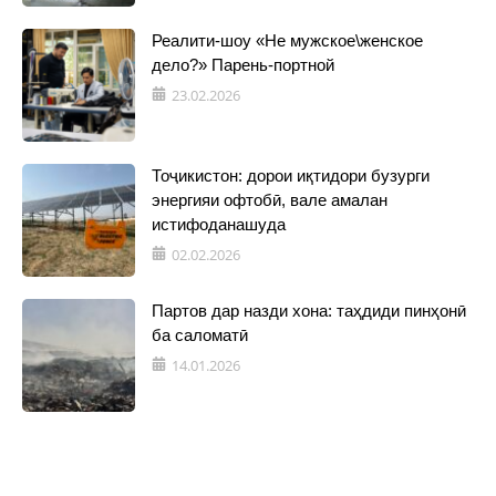
Реалити-шоу «Не мужское\женское
дело?» Парень-портной
23.02.2026
Тоҷикистон: дорои иқтидори бузурги
энергияи офтобӣ, вале амалан
истифоданашуда
02.02.2026
Партов дар назди хона: таҳдиди пинҳонӣ
ба саломатӣ
14.01.2026