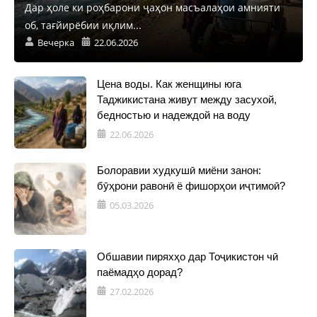
Дар ҳоле ки роҳбарони ҷаҳон масъалаҳои амнияти
об, тағйирёбии иқлим...
Вечерка
22.06.2026
Цена воды. Как женщины юга
Таджикистана живут между засухой,
бедностью и надеждой на воду
22.06.2026
Болоравии худкушӣ миёни занон:
бӯҳрони равонӣ ё фишорҳои иҷтимоӣ?
05.03.2026
Обшавии пиряхҳо дар Тоҷикистон чӣ
паёмадҳо дорад?
27.02.2026