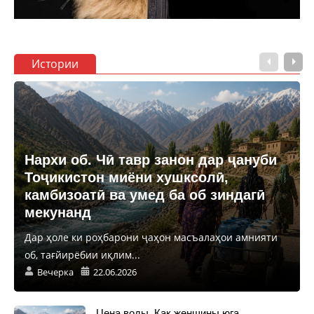
Истории
Нархи об. Чӣ тавр занон дар ҷануби
Тоҷикистон миёни хушксолӣ,
камбизоатӣ ва умед ба об зиндагӣ
мекунанд
Дар ҳоле ки роҳбарони ҷаҳон масъалаҳои амнияти
об, тағйирёбии иқлим...
Вечерка
22.06.2026
Цена воды. Как женщины юга