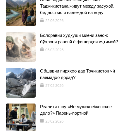
Таджикистана живут между засухой,
бедностью и надеждой на воду
22.06.2026
Болоравии худкушӣ миёни занон:
бӯҳрони равонӣ ё фишорҳои иҷтимоӣ?
05.03.2026
Обшавии пиряхҳо дар Тоҷикистон чӣ
паёмадҳо дорад?
27.02.2026
Реалити-шоу «Не мужское\женское
дело?» Парень-портной
23.02.2026