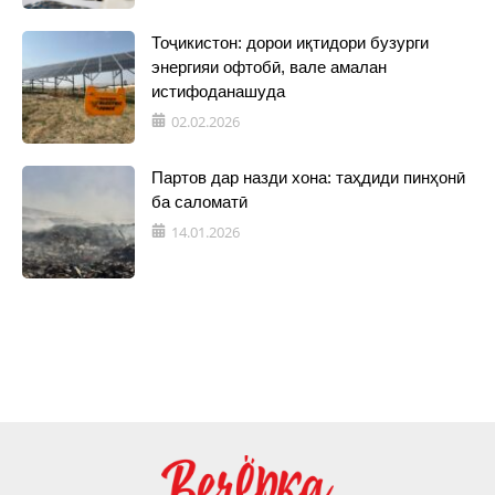
Тоҷикистон: дорои иқтидори бузурги
энергияи офтобӣ, вале амалан
истифоданашуда
02.02.2026
Партов дар назди хона: таҳдиди пинҳонӣ
ба саломатӣ
14.01.2026