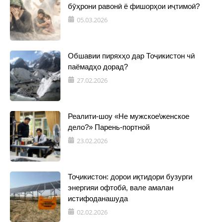
бӯҳрони равонӣ ё фишорҳои иҷтимоӣ?
05.03.2026
Обшавии пиряхҳо дар Тоҷикистон чӣ
паёмадҳо дорад?
27.02.2026
Реалити-шоу «Не мужское\женское
дело?» Парень-портной
23.02.2026
Тоҷикистон: дорои иқтидори бузурги
энергияи офтобӣ, вале амалан
истифоданашуда
02.02.2026