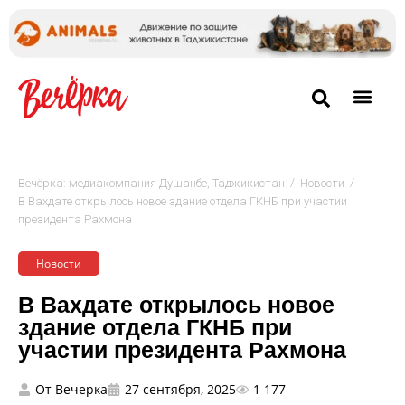
/
/
Вечёрка: медиакомпания Душанбе, Таджикистан
Новости
В Вахдате открылось новое здание отдела ГКНБ при участии
президента Рахмона
Новости
В Вахдате открылось новое
здание отдела ГКНБ при
участии президента Рахмона
От
Вечерка
27 сентября, 2025
1 177