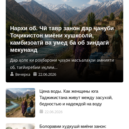
Нархи об. Чӣ тавр занон дар ҷануби
Тоҷикистон миёни хушксолӣ,
камбизоатӣ ва умед ба об зиндагӣ
мекунанд
Дар ҳоле ки роҳбарони ҷаҳон масъалаҳои амнияти
об, тағйирёбии иқлим...
Вечерка
22.06.2026
Цена воды. Как женщины юга
Таджикистана живут между засухой,
бедностью и надеждой на воду
22.06.2026
Болоравии худкушӣ миёни занон: