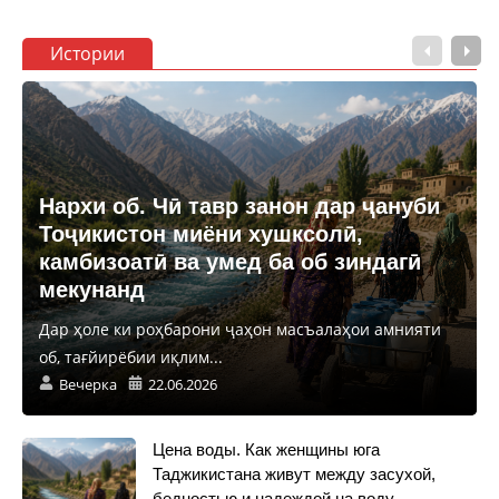
Истории
Нархи об. Чӣ тавр занон дар ҷануби
Тоҷикистон миёни хушксолӣ,
камбизоатӣ ва умед ба об зиндагӣ
мекунанд
Дар ҳоле ки роҳбарони ҷаҳон масъалаҳои амнияти
об, тағйирёбии иқлим...
Вечерка
22.06.2026
Цена воды. Как женщины юга
Таджикистана живут между засухой,
бедностью и надеждой на воду