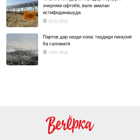
энергияи офтобӣ, вале амалан
истифоданашуда
02.02.2026
Партов дар назди хона: таҳдиди пинҳонӣ
ба саломатӣ
14.01.2026