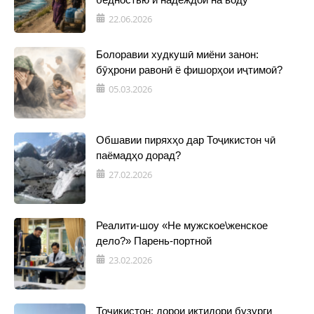
22.06.2026
Болоравии худкушӣ миёни занон:
бӯҳрони равонӣ ё фишорҳои иҷтимоӣ?
05.03.2026
Обшавии пиряхҳо дар Тоҷикистон чӣ
паёмадҳо дорад?
27.02.2026
Реалити-шоу «Не мужское\женское
дело?» Парень-портной
23.02.2026
Тоҷикистон: дорои иқтидори бузурги