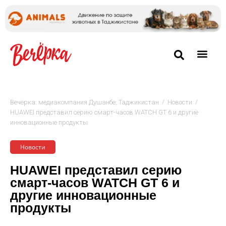
/
/
Вечёрка: медиакомпания Душанбе, Таджикистан
Новости
HUAWEI представил серию смарт-часов WATCH GT 6 и другие
инновационные продукты
Новости
HUAWEI представил серию
смарт-часов WATCH GT 6 и
другие инновационные
продукты