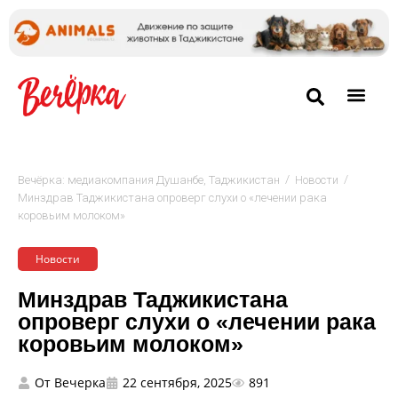
/
/
Вечёрка: медиакомпания Душанбе, Таджикистан
Новости
Минздрав Таджикистана опроверг слухи о «лечении рака
коровьим молоком»
Новости
Минздрав Таджикистана
опроверг слухи о «лечении рака
коровьим молоком»
От
Вечерка
22 сентября, 2025
891