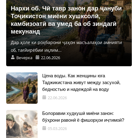
Нархи об. Чӣ тавр занон дар ҷануби
Тоҷикистон миёни хушксолӣ,
камбизоатӣ ва умед ба об зиндагӣ
мекунанд
Дар ҳоле ки роҳбарони ҷаҳон масъалаҳои амнияти
об, тағйирёбии иқлим...
Вечерка
22.06.2026
Цена воды. Как женщины юга
Таджикистана живут между засухой,
бедностью и надеждой на воду
22.06.2026
Болоравии худкушӣ миёни занон:
бӯҳрони равонӣ ё фишорҳои иҷтимоӣ?
05.03.2026