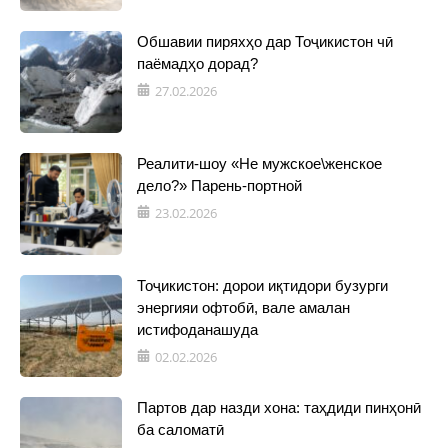
Обшавии пиряхҳо дар Тоҷикистон чӣ
паёмадҳо дорад?
27.02.2026
Реалити-шоу «Не мужское\женское
дело?» Парень-портной
23.02.2026
Тоҷикистон: дорои иқтидори бузурги
энергияи офтобӣ, вале амалан
истифоданашуда
02.02.2026
Партов дар назди хона: таҳдиди пинҳонӣ
ба саломатӣ