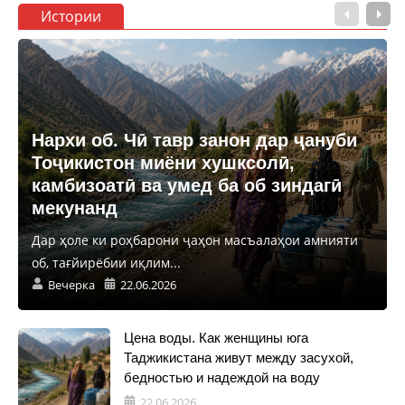
Истории
Нархи об. Чӣ тавр занон дар ҷануби
Тоҷикистон миёни хушксолӣ,
камбизоатӣ ва умед ба об зиндагӣ
мекунанд
Дар ҳоле ки роҳбарони ҷаҳон масъалаҳои амнияти
об, тағйирёбии иқлим...
Вечерка
22.06.2026
Цена воды. Как женщины юга
Таджикистана живут между засухой,
бедностью и надеждой на воду
22.06.2026