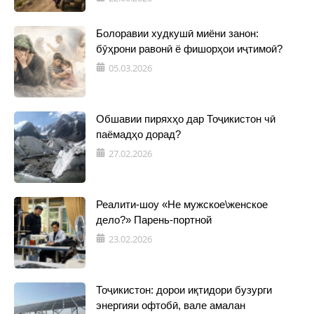
Болоравии худкушӣ миёни занон:
бӯҳрони равонӣ ё фишорҳои иҷтимоӣ?
05.03.2026
Обшавии пиряхҳо дар Тоҷикистон чӣ
паёмадҳо дорад?
27.02.2026
Реалити-шоу «Не мужское\женское
дело?» Парень-портной
23.02.2026
Тоҷикистон: дорои иқтидори бузурги
энергияи офтобӣ, вале амалан