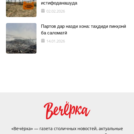
истифоданашуда
02.02.2026
Партов дар назди хона: таҳдиди пинҳонӣ
ба саломатӣ
14.01.2026
«Вечёрка» — газета столичных новостей, актуальные