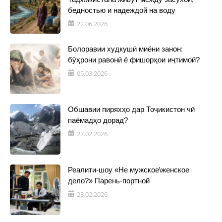
бедностью и надеждой на воду
22.06.2026
Болоравии худкушӣ миёни занон:
бӯҳрони равонӣ ё фишорҳои иҷтимоӣ?
05.03.2026
Обшавии пиряхҳо дар Тоҷикистон чӣ
паёмадҳо дорад?
27.02.2026
Реалити-шоу «Не мужское\женское
дело?» Парень-портной
23.02.2026