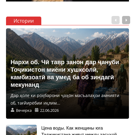
Истории
Нархи об. Чӣ тавр занон дар ҷануби
Тоҷикистон миёни хушксолӣ,
камбизоатӣ ва умед ба об зиндагӣ
мекунанд
Дар ҳоле ки роҳбарони ҷаҳон масъалаҳои амнияти
об, тағйирёбии иқлим...
Вечерка
22.06.2026
Цена воды. Как женщины юга
Таджикистана живут между засухой,