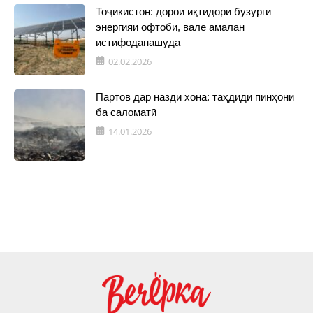
Тоҷикистон: дорои иқтидори бузурги
энергияи офтобӣ, вале амалан
истифоданашуда
02.02.2026
Партов дар назди хона: таҳдиди пинҳонӣ
ба саломатӣ
14.01.2026