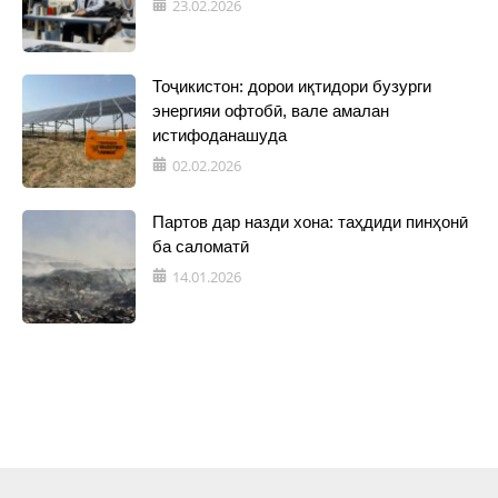
23.02.2026
Тоҷикистон: дорои иқтидори бузурги
энергияи офтобӣ, вале амалан
истифоданашуда
02.02.2026
Партов дар назди хона: таҳдиди пинҳонӣ
ба саломатӣ
14.01.2026