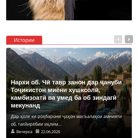
Истории
Нархи об. Чӣ тавр занон дар ҷануби
Тоҷикистон миёни хушксолӣ,
камбизоатӣ ва умед ба об зиндагӣ
мекунанд
Дар ҳоле ки роҳбарони ҷаҳон масъалаҳои амнияти
об, тағйирёбии иқлим...
Вечерка
22.06.2026