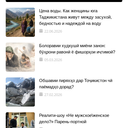
Цена воды. Как женщины юга
Таджикистана живут между засухой,
бедностью и надеждой на воду
22.06.2026
Болоравии худкушӣ миёни занон:
бӯҳрони равонӣ ё фишорҳои иҷтимоӣ?
05.03.2026
Обшавии пиряхҳо дар Тоҷикистон чӣ
паёмадҳо дорад?
27.02.2026
Реалити-шоу «Не мужское\женское
дело?» Парень-портной