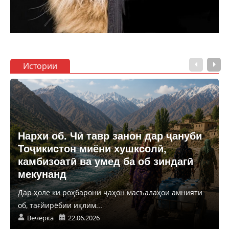
Истории
Нархи об. Чӣ тавр занон дар ҷануби
Тоҷикистон миёни хушксолӣ,
камбизоатӣ ва умед ба об зиндагӣ
мекунанд
Дар ҳоле ки роҳбарони ҷаҳон масъалаҳои амнияти
об, тағйирёбии иқлим...
Вечерка
22.06.2026