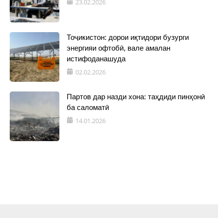
23.02.2026
Тоҷикистон: дорои иқтидори бузурги
энергияи офтобӣ, вале амалан
истифоданашуда
02.02.2026
Партов дар назди хона: таҳдиди пинҳонӣ
ба саломатӣ
14.01.2026