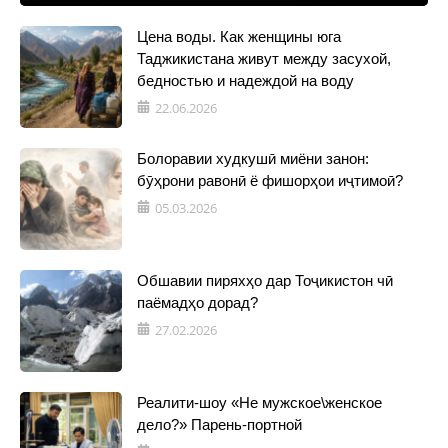
Цена воды. Как женщины юга
Таджикистана живут между засухой,
бедностью и надеждой на воду
22.06.2026
Болоравии худкушӣ миёни занон:
бӯҳрони равонӣ ё фишорҳои иҷтимоӣ?
05.03.2026
Обшавии пиряхҳо дар Тоҷикистон чӣ
паёмадҳо дорад?
27.02.2026
Реалити-шоу «Не мужское\женское
дело?» Парень-портной