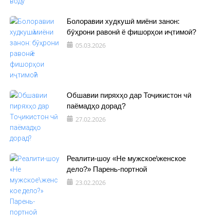
Болоравии худкушӣ миёни занон:
бӯҳрони равонӣ ё фишорҳои иҷтимоӣ?
05.03.2026
Обшавии пиряхҳо дар Тоҷикистон чӣ
паёмадҳо дорад?
27.02.2026
Реалити-шоу «Не мужское\женское
дело?» Парень-портной
23.02.2026