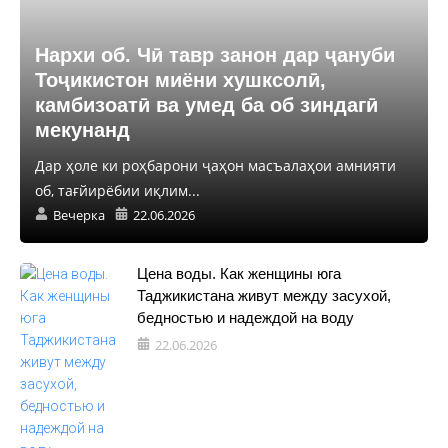
Нархи об. Чӣ тавр занон дар ҷануби
Тоҷикистон миёни хушксолӣ,
камбизоатӣ ва умед ба об зиндагӣ
мекунанд
Дар ҳоле ки роҳбарони ҷаҳон масъалаҳои амнияти
об, тағйирёбии иқлим...
Вечерка
22.06.2026
Цена воды. Как женщины юга
Таджикистана живут между засухой,
бедностью и надеждой на воду
22.06.2026