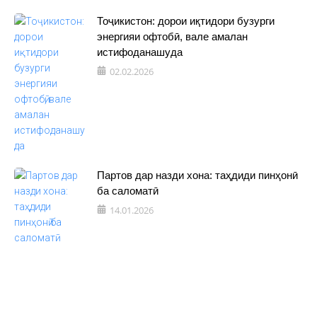
Тоҷикистон: дорои иқтидори бузурги
энергияи офтобӣ, вале амалан
истифоданашуда
02.02.2026
Партов дар назди хона: таҳдиди пинҳонӣ
ба саломатӣ
14.01.2026